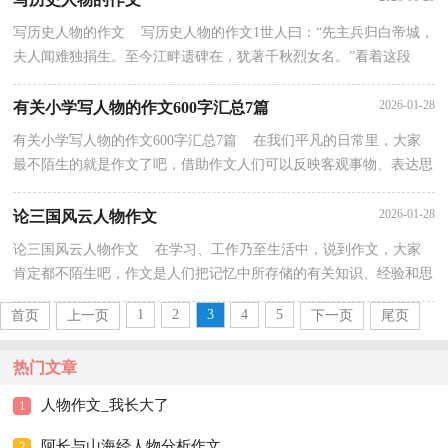
写历史人物的作文 写历史人物的作文1世人曰：“先主兵归白帝城，
夫人闻难独捐生。至今江畔遗碑在，犹著千秋烈女名。”看着这段
话，总有人思绪涌动。当时，她也是站在这里，看着淅淅...
2026-01-28
有关小学写人物的作文600字汇总7篇
有关小学写人物的作文600字汇总7篇 在我们平凡的日常里，大家
最不陌生的就是作文了吧，借助作文人们可以反映客观事物、表达思
想感情、传递知识信息。相信许多人会觉得作文很...
2026-01-28
论三国风云人物作文
论三国风云人物作文 在学习、工作乃至生活中，说到作文，大家
肯定都不陌生吧，作文是人们把记忆中所存储的有关知识、经验和思
想用书面形式表达出来的记叙方式。为了让您在写作...
1
2
3
4
5
首页
上一页
下一页
尾页
热门文章
人物作文_我长大了
1
阿长与山海经人物分析作文
2