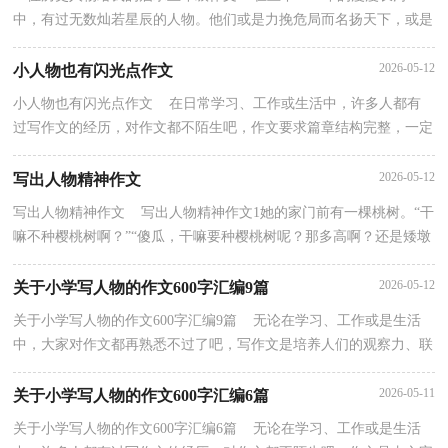
中，有过无数灿若星辰的人物。他们或是力挽危局而名扬天下，或是
驰骋疆场使妇孺皆知。有这样一位历史人物，他才华横...
2026-05-12
小人物也有闪光点作文
小人物也有闪光点作文 在日常学习、工作或生活中，许多人都有
过写作文的经历，对作文都不陌生吧，作文要求篇章结构完整，一定
要避免无结尾作文的出现。相信许多人会觉得作文很难...
2026-05-12
写出人物精神作文
写出人物精神作文 写出人物精神作文1她的家门前有一棵桃树。“干
嘛不种樱桃树啊？”“傻瓜，干嘛要种樱桃树呢？那多高啊？还是矮墩
墩的桃树好看。”她慈祥地笑着，这桃树可花了她...
2026-05-12
关于小学写人物的作文600字汇编9篇
关于小学写人物的作文600字汇编9篇 无论在学习、工作或是生活
中，大家对作文都再熟悉不过了吧，写作文是培养人们的观察力、联
想力、想象力、思考力和记忆力的重要手段。如何...
2026-05-11
关于小学写人物的作文600字汇编6篇
关于小学写人物的作文600字汇编6篇 无论在学习、工作或是生活