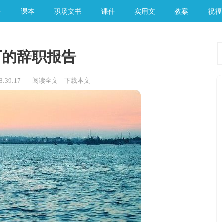
告
课本
职场文书
课件
实用文
教案
祝福
厂的辞职报告
:39:17
阅读全文
下载本文