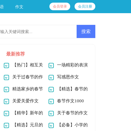
会员登录
会员注册
语
作文
最新推荐
【热门】相互关
一场精彩的表演
爱的作文400字三篇
关于过春节的作
优秀作文400字
写感恩作文
文1000字七篇
精选家乡的春节
1000字合集八篇
【精选】春节的
作文1000字4篇
关爱关爱作文
作文1000字合集10
春节作文1000
1000字六篇
【精华】新年的
篇
字（精选12篇）
关于春节的作文
作文900字合集九篇
【精选】元旦的
900字四篇
【必备】小学的