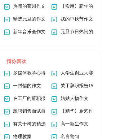
作文300字3篇
热闹的菜园作文
小学作文900字9篇
【实用】新年的
300字
精选元旦的作文
作文900字三篇
我的中秋节作文
300字合集七篇
新年音乐会作文
300字10篇
元旦节日热闹的
街道作文4篇
猜你喜欢
多媒体教学心得
大学生创业大赛
体会
一封信的作文
策划书(15篇)
关于辞职报告15
【精】
在工厂的辞职报
篇
姑姑人物作文
告(15篇)
应聘销售面试自
【精华】厨艺作
我介绍
有关于树的精选
文300字4篇
高一新生作文
作文
物理教案
名言警句