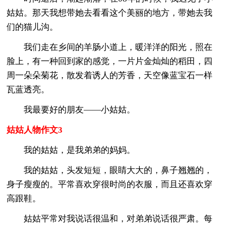
姑姑。那天我想带她去看看这个美丽的地方，带她去我
们的猫儿沟。
我们走在乡间的羊肠小道上，暖洋洋的阳光，照在
脸上，有一种回到家的感觉，一片片金灿灿的稻田，四
周一朵朵菊花，散发着诱人的芳香，天空像蓝宝石一样
瓦蓝透亮。
我最要好的朋友——小姑姑。
姑姑人物作文3
我的姑姑，是我弟弟的妈妈。
我的姑姑，头发短短，眼睛大大的，鼻子翘翘的，
身子瘦瘦的。平常喜欢穿很时尚的衣服，而且还喜欢穿
高跟鞋。
姑姑平常对我说话很温和，对弟弟说话很严肃。每