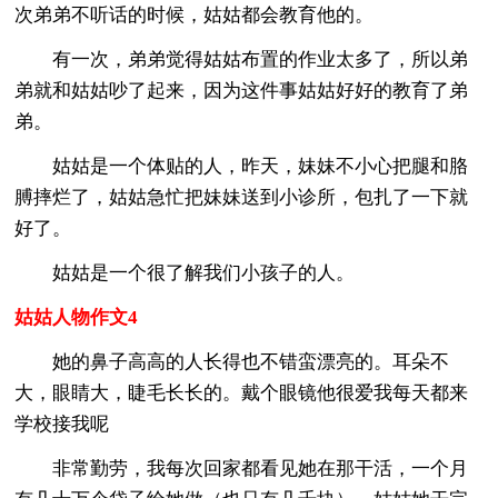
次弟弟不听话的时候，姑姑都会教育他的。
有一次，弟弟觉得姑姑布置的作业太多了，所以弟
弟就和姑姑吵了起来，因为这件事姑姑好好的教育了弟
弟。
姑姑是一个体贴的人，昨天，妹妹不小心把腿和胳
膊摔烂了，姑姑急忙把妹妹送到小诊所，包扎了一下就
好了。
姑姑是一个很了解我们小孩子的人。
姑姑人物作文4
她的鼻子高高的人长得也不错蛮漂亮的。耳朵不
大，眼睛大，睫毛长长的。戴个眼镜他很爱我每天都来
学校接我呢
非常勤劳，我每次回家都看见她在那干活，一个月