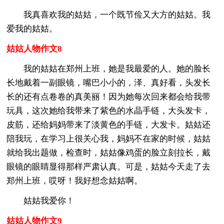
我真喜欢我的姑姑，一个既节俭又大方的姑姑。我
爱我的姑姑。
姑姑人物作文8
我的姑姑在郑州上班，她是我最爱的人。她的脸长
长地戴着一副眼镜，嘴巴小小的，泽、真好看，头发长
长的还有点卷卷的真美丽！因为她每次回来都会给我带
玩具，这次她给我带来了紫色的水晶手链，大头发卡，
皮筋，还给妈妈带来了淡黄色的手链，大发卡。姑姑还
陪我玩，在学习上很关心我，妈妈不在家的时候，姑姑
就给我出题做，检查时，姑姑像鸡蛋的脸立刻拉长，戴
眼镜的眼睛显得那样严肃认真。可是，姑姑今天走了去
郑州上班，哎呀！我好想念姑姑啊。
姑姑我爱你！
姑姑人物作文9