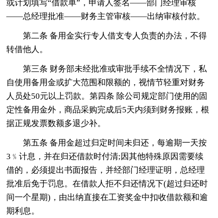
或计划填写“借款单”，申请人签名——部门经理审核
——总经理批准——财务主管审核——出纳审核付款。
第二条 备用金实行专人借支专人负责的办法，不得
转借他人。
第三条 财务部未经批准或审批手续不全情况下，私
自使用备用金或扩大范围和限额的，视情节轻重对财务
人员处50元以上罚款。第四条 除公司规定部门使用的固
定性备用金外，商品采购完成后5天内须到财务报账，根
据正规发票数额多退少补。
第五条 备用金超过归定时间未归还，每逾期一天按
3﹪计息，并在归还借款时付清;因其他特殊原因需要续
借的，必须提出书面报告，并经部门经理证明，总经理
批准后免于罚息。在借款人拒不归还情况下(超过归还时
间一个星期)，由出纳直接在工资奖金中扣收借款额和逾
期利息。