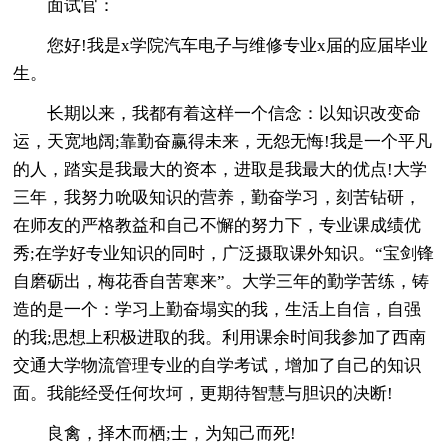
面试官：
您好!我是x学院汽车电子与维修专业x届的应届毕业
生。
长期以来，我都有着这样一个信念：以知识改变命
运，天宽地阔;靠勤奋赢得未来，无怨无悔!我是一个平凡
的人，踏实是我最大的资本，进取是我最大的优点!大学
三年，我努力吮吸知识的营养，勤奋学习，刻苦钻研，
在师友的严格教益和自己不懈的努力下，专业课成绩优
秀;在学好专业知识的同时，广泛摄取课外知识。“宝剑锋
自磨砺出，梅花香自苦寒来”。大学三年的勤学苦练，铸
造的是一个：学习上勤奋塌实的我，生活上自信，自强
的我;思想上积极进取的我。利用课余时间我参加了西南
交通大学物流管理专业的自学考试，增加了自己的知识
面。我能经受任何坎坷，更期待智慧与胆识的决断!
良禽，择木而栖;士，为知己而死!