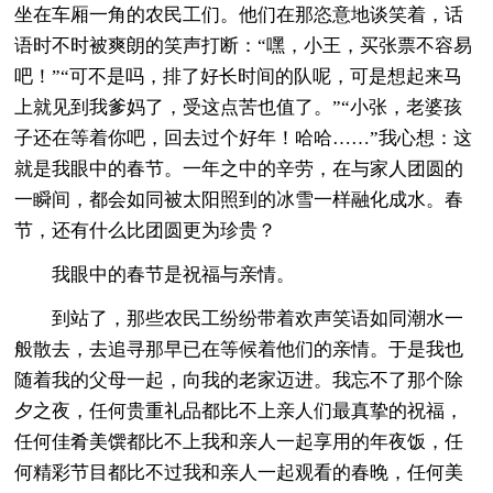
坐在车厢一角的农民工们。他们在那恣意地谈笑着，话
语时不时被爽朗的笑声打断：“嘿，小王，买张票不容易
吧！”“可不是吗，排了好长时间的队呢，可是想起来马
上就见到我爹妈了，受这点苦也值了。”“小张，老婆孩
子还在等着你吧，回去过个好年！哈哈……”我心想：这
就是我眼中的春节。一年之中的辛劳，在与家人团圆的
一瞬间，都会如同被太阳照到的冰雪一样融化成水。春
节，还有什么比团圆更为珍贵？
我眼中的春节是祝福与亲情。
到站了，那些农民工纷纷带着欢声笑语如同潮水一
般散去，去追寻那早已在等候着他们的亲情。于是我也
随着我的父母一起，向我的老家迈进。我忘不了那个除
夕之夜，任何贵重礼品都比不上亲人们最真挚的祝福，
任何佳肴美馔都比不上我和亲人一起享用的年夜饭，任
何精彩节目都比不过我和亲人一起观看的春晚，任何美