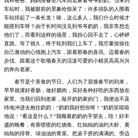
我和爸爸、妈妈准备坐汽车回老家看爷爷奶奶。当来到
车站时，我被眼前的景象给惊呆了：许多排队的人围着
车站排起了一条长龙！唉，这么多人，我们什么时候才
能搭到车呀？由于长时间没见到爷爷奶奶，我非常想念
他们了，而看到这样的场景，我担心回不去了，心砰砰
直跳。等了很久，终于轮到我们上车了，我尽量按捺住
自己激动的心情跑上汽车，跟着那春的喜讯、迈着春的
步伐、跟着这个歌颂春天的活泼可爱的小精灵高高兴兴
的奔向老家。
春节是个美食的节日。人们为了迎接春节的到来，
早早就灌好香肠，做好腊肉，买好各种好吃的东西放在
家里。当我们回到老家，敲开奶奶家的门，我便迫不及
待地冲进去抱住奶奶：“奶奶我好想你呀！”奶奶笑嘻嘻
地说：“看这是什么？”我顺着奶奶的手望去，哇！好丰
盛的晚餐，有香喷喷的红烧鱼、红灿灿的油灼大虾、黄
灿灿的排骨、绿油油的青菜。把桌子挤的满满的。旁边