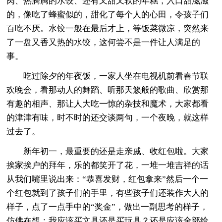
肉、热腾腾的水饺、还有又甜又软的年糕，入口甜滋滋
的，像吃了蜂蜜似的，甜化了每个人的心田，令孩子们
百吃不厌。水饺一般在最后才上，等饭菜微凉，突然来
了一盘又香又热的水饺，这何尝不是一件让人满足的
事。
吃过除夕的年夜饭，一家人坐在电视机前看春节联
欢晚会，看那动人的舞蹈、听那天籁般的歌曲、欣赏那
有趣的相声、那让人大吃一惊的杂技和魔术，大家都看
的津津有味，时不时的还交谈两句，一个夜晚，就这样
过去了。
新年初一，最重要的还是走亲戚、收红包啦。大家
挨家挨户的拜年，乐的都笑开了花，一堆一堆吉祥的话
从我们嘴里说出来：“恭喜发财，红包拿来”然后一个一
个红包就到了孩子们的手里，有些孩子们还装作大人的
样子，点了一点手中的“奖金”，做出一副思考的样子，
仿佛在想：我应该买文具还是买玩具？还是应该全部给