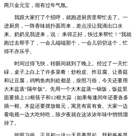
两只金元宝，很有过年气氛。
我跟大家打了个招呼，就跑进厨房里帮忙去了。一
进厨房，一阵香味就扑面而来，差点没让我滴出口水
来。奶奶见我进来，说： 来得正好，快过来帮忙！”我就
跑过去帮手了，一会儿端端那个，一会儿切切这个，忙
得不亦乐乎。
时间过得飞快，转眼间就到了晚上。经过了一天忙
碌，桌子上白上了许多菜肴：炒粉皮、炸豆腐、让香菇
和让豆腐，鸡鸭鱼肉到处都是，按照习俗，今天还要用
大木盆蒸“隔年饭”。先用一个大木盆蒸一锅饭，饭盆里
面要插上12根筷子和12根大蒜（如果每逢闰年还要各多
插一根。木盆还要摆放银元，寓意有富有食。大家一边
看电视一边大吃特吃，除夕夜就在这浓浓年味中悄悄溜
掉了。
按照习俗，正月初一这一天是要早起。我和爸爸早