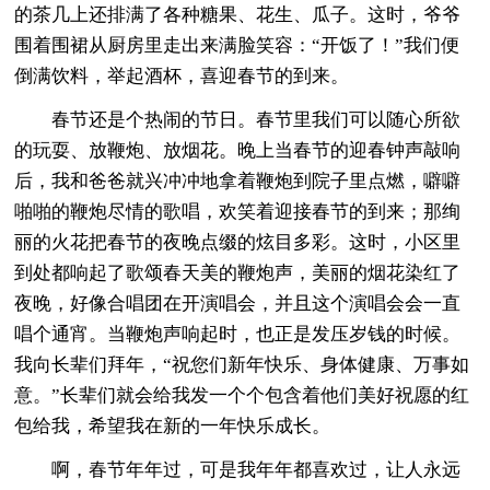
的茶几上还排满了各种糖果、花生、瓜子。这时，爷爷
围着围裙从厨房里走出来满脸笑容：“开饭了！”我们便
倒满饮料，举起酒杯，喜迎春节的到来。
春节还是个热闹的节日。春节里我们可以随心所欲
的玩耍、放鞭炮、放烟花。晚上当春节的迎春钟声敲响
后，我和爸爸就兴冲冲地拿着鞭炮到院子里点燃，噼噼
啪啪的鞭炮尽情的歌唱，欢笑着迎接春节的到来；那绚
丽的火花把春节的夜晚点缀的炫目多彩。这时，小区里
到处都响起了歌颂春天美的鞭炮声，美丽的烟花染红了
夜晚，好像合唱团在开演唱会，并且这个演唱会会一直
唱个通宵。当鞭炮声响起时，也正是发压岁钱的时候。
我向长辈们拜年，“祝您们新年快乐、身体健康、万事如
意。”长辈们就会给我发一个个包含着他们美好祝愿的红
包给我，希望我在新的一年快乐成长。
啊，春节年年过，可是我年年都喜欢过，让人永远