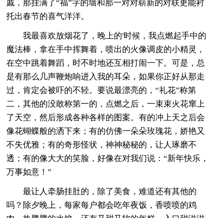
戚，那挂满了“福”字的墙和那一对对崭新的对联更能衬
托出春节的喜气洋洋。
我最喜欢放烟花了，晚上的'时候，我点燃起手中的
魔法棒，拿在手中挥舞着，喷出的火像调皮的小精灵，
在空中跳着舞蹈，时不时地还互相打闹一下。可是，总
是有那么几声鞭炮响进入我的耳朵，如果你正好从那走
过，肯定会被吓的不轻。要说最漂亮的，“礼花”称第
二，其他的没敢称第一的，点燃之后，一束束火花窜上
了天空，然后形成各种各样的图案。有的冲上天之后会
像花蝴蝶般的洒下来；有的仿佛一朵朵玫瑰花，娇艳又
不失优雅；有的奇形怪状，神神秘秘的，让人琢磨不
透；有的像大大的笑脸，好像在对我们说：“新年快乐，
万事如意！”
最让人牵肠挂肚的，除了美食，难道还有其他的
吗？除夕晚上，每家每户都会吃年夜饭，香喷喷的鸡