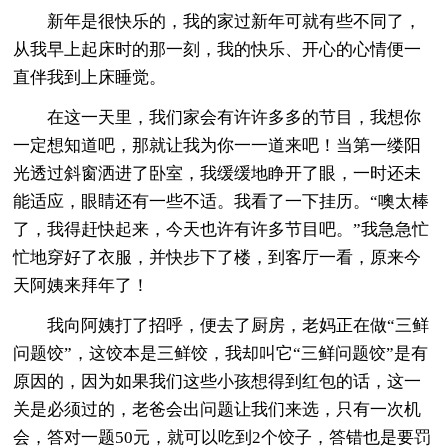
新年是很快乐的，我的家过新年可就有些不同了，
从我早上起床时的那一刻，我的快乐、开心的心情便一
直伴我到上床睡觉。
在这一天里，我们家会有许许多多的节目，我想你
一定想知道吧，那就让我为你一一道来吧！当第一缕阳
光透过斜窗洒进了卧室，我缓缓地睁开了眼，一时还未
能适应，眼睛还有一些不适。我看了一下挂历。“噢太棒
了，我得赶快起来，今天也许有许多节目吧。”我急急忙
忙地穿好了衣服，并快步下了楼，到客厅一看，原来今
天阿姨来拜年了！
我向阿姨打了招呼，便去了厨房，老妈正在做“三鲜
问题饺”，这饺本是三鲜饺，我却叫它“三鲜问题饺”是有
原因的，因为如果我们这些小孩想得到红包的话，这一
关是必须过的，老爸会出问题让我们来选，只有一次机
会，答对一题50元，就可以吃到2个饺子，答错也是要罚