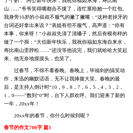
了个躬：“阿公新年快乐，我祝你福如东海，寿比南
山……”爷爷笑得嘴都合不拢了，连忙塞给她一个红包。
我身旁10岁的小叔叔不服气的撇了撇嘴：“这种老掉牙的
台词还好拿出来说？”表姐有些不服气，高声道：“你有
本事，你来呀！”小叔叔先清了清嗓子，然后有模有样的
做了一个揖：“大伯新年快乐，我祝你福如东海自来水，
寿比南山歪脖松……”还没等他说完，我们就哈哈大笑起
来。他无奈地摸摸头，也笑了。
过春节，不得不看春晚。春晚上，毕福剑的搞笑动
作，朱迅的幽默话语，无不让我捧腹大笑。春晚的最
后，是主持人倒计时“10，9，8，7，6，5，4，3，2，
1，0——”数到“0”时，台下人群欢呼。我们迎来了新的
一年，20xx年！
20xx年的春节，你什么时候到呢？
春节的作文700字 篇3