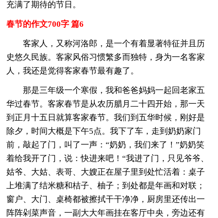
充满了期待的节日。
春节的作文700字 篇6
客家人，又称河洛郎，是一个有着显著特征并且历
史悠久民族。客家风俗习惯繁多而独特，身为一名客家
人，我还是觉得客家春节最有趣了。
那是三年级一个寒假，我和爸爸妈妈一起回老家五
华过春节。客家春节是从农历腊月二十四开始，那一天
到正月十五日就算客家春节。我们到五华时候，刚好是
除夕，时间大概是下午5点。我下了车，走到奶奶家门
前，敲起了门，叫了一声：“奶奶，我们来了！”奶奶笑
着给我开了门，说：快进来吧！“我进了门，只见爷爷、
姑爷、大姑、表哥、大嫂正在屋子里到处忙活着：桌子
上堆满了结米糖和桔子、柚子；到处都是年画和对联；
窗户、大门、桌椅都被擦拭干干净净，厨房里还传出一
阵阵剁菜声音，一副大大年画挂在客厅中央，旁边还有