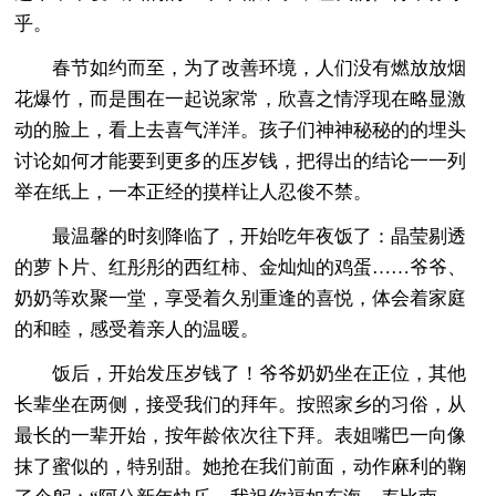
乎。
春节如约而至，为了改善环境，人们没有燃放放烟
花爆竹，而是围在一起说家常，欣喜之情浮现在略显激
动的脸上，看上去喜气洋洋。孩子们神神秘秘的的埋头
讨论如何才能要到更多的压岁钱，把得出的结论一一列
举在纸上，一本正经的摸样让人忍俊不禁。
最温馨的时刻降临了，开始吃年夜饭了：晶莹剔透
的萝卜片、红彤彤的西红柿、金灿灿的鸡蛋……爷爷、
奶奶等欢聚一堂，享受着久别重逢的喜悦，体会着家庭
的和睦，感受着亲人的温暖。
饭后，开始发压岁钱了！爷爷奶奶坐在正位，其他
长辈坐在两侧，接受我们的拜年。按照家乡的习俗，从
最长的一辈开始，按年龄依次往下拜。表姐嘴巴一向像
抹了蜜似的，特别甜。她抢在我们前面，动作麻利的鞠