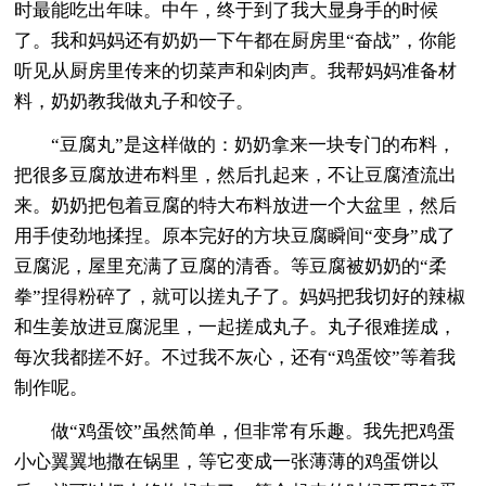
时最能吃出年味。中午，终于到了我大显身手的时候
了。我和妈妈还有奶奶一下午都在厨房里“奋战”，你能
听见从厨房里传来的切菜声和剁肉声。我帮妈妈准备材
料，奶奶教我做丸子和饺子。
“豆腐丸”是这样做的：奶奶拿来一块专门的布料，
把很多豆腐放进布料里，然后扎起来，不让豆腐渣流出
来。奶奶把包着豆腐的特大布料放进一个大盆里，然后
用手使劲地揉捏。原本完好的方块豆腐瞬间“变身”成了
豆腐泥，屋里充满了豆腐的清香。等豆腐被奶奶的“柔
拳”捏得粉碎了，就可以搓丸子了。妈妈把我切好的辣椒
和生姜放进豆腐泥里，一起搓成丸子。丸子很难搓成，
每次我都搓不好。不过我不灰心，还有“鸡蛋饺”等着我
制作呢。
做“鸡蛋饺”虽然简单，但非常有乐趣。我先把鸡蛋
小心翼翼地撒在锅里，等它变成一张薄薄的鸡蛋饼以