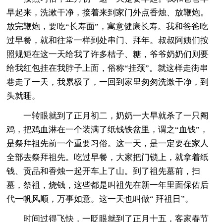
早起来，洗漱干净，接着来到家门外点香烛、放鞭炮。
放完鞭炮，要吃“长寿面”，寓意健康长寿。我和爸爸吃
过早餐，就和往常一样到处串门、拜年。叔叔阿姨们按
照规矩在这一天给我了许多桔子、糖，爷爷奶奶们则要
给我红包挂在我脖子上面，俗称“挂颈”。就这样走街串
巷走了一天，我累极了，一回到家里匆匆洗漱干净，到
头就睡。
一转眼就到了正月初二，奶奶一大早就杀了一只阉
鸡，把鸡血淋在一个装满了纸钱铁盆里，谓之“血钱”，
是祭拜祖先前一个重要习俗。这一天，是一定要在家人
全部去祭拜祖先。吃过早餐，大家把门锁上，就拿着纸
钱、贡品和香烛一起开车上了山。到了祖先墓前，扫
墓，祭祖，烧钱，这些都是叫祖先在新一年里面保佑后
代一帆风顺，万事如意。这一天也叫做“ 拜祖日”。
时间过得飞快，一眨眼就到了正月十五，客家春节