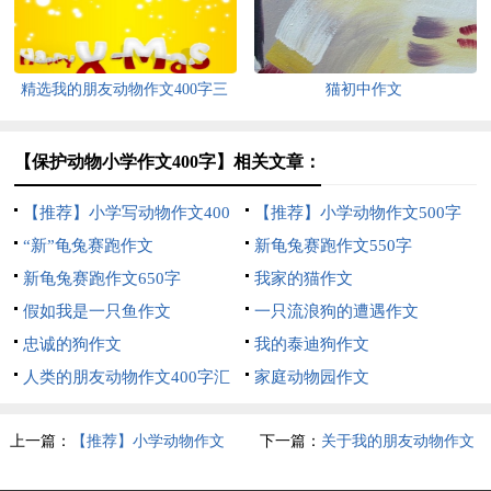
精选我的朋友动物作文400字三
猫初中作文
篇
【保护动物小学作文400字】相关文章：
【推荐】小学写动物作文400
【推荐】小学动物作文500字
字七篇
“新”龟兔赛跑作文
锦集七篇
新龟兔赛跑作文550字
新龟兔赛跑作文650字
我家的猫作文
假如我是一只鱼作文
一只流浪狗的遭遇作文
忠诚的狗作文
我的泰迪狗作文
人类的朋友动物作文400字汇
家庭动物园作文
总七篇
上一篇：
【推荐】小学动物作文
下一篇：
关于我的朋友动物作文
400字汇总6篇
500字汇总6篇