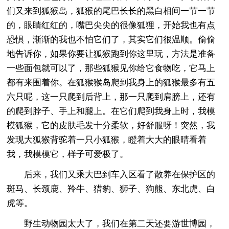
们又来到狐猴岛，狐猴的尾巴长长的黑白相间一节一节
的，眼睛红红的，嘴巴尖尖的很像狐狸，开始我也有点
恐惧，渐渐的我也不怕它们了，其实它们很温顺。偷偷
地告诉你，如果你要让狐猴跑到你这里玩，方法是准备
一些面包就可以了，那些狐猴见你给它食物吃，它马上
都有来围着你。在狐猴猴岛爬到我身上的狐猴最多有五
六只呢，这一只爬到后背上，那一只爬到肩膀上，还有
的爬到脖子、手上和腿上。在它们爬到我身上时，我模
模狐猴，它的皮肤毛发十分柔软，好舒服呀！突然，我
发现大狐猴背驼着一只小狐猴，瞪着大大的眼睛看着
我，我模模它，样子可爱极了。
后来，我们又乘大巴到车入区看了散养在保护区的
斑马、长颈鹿、羚牛、猎豹、狮子、狗熊、东北虎、白
虎等。
野生动物园太大了，我们在第二天还要游世博园，