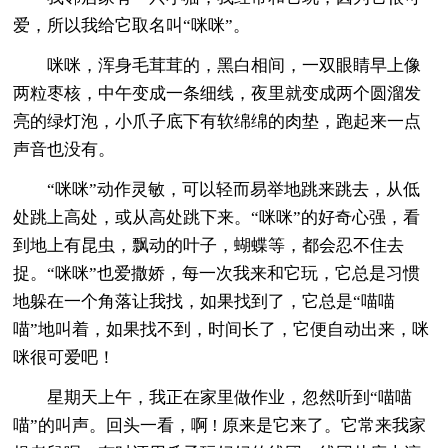
爱，所以我给它取名叫“咪咪”。
咪咪，浑身毛茸茸的，黑白相间，一双眼睛早上像
两粒枣核，中午变成一条细线，夜里就变成两个圆溜发
亮的绿灯泡，小爪子底下有软绵绵的肉垫，跑起来一点
声音也没有。
“咪咪”动作灵敏，可以轻而易举地跳来跳去，从低
处跳上高处，或从高处跳下来。“咪咪”的好奇心强，看
到地上有昆虫，飘动的叶子，蝴蝶等，都会忍不住去
捉。“咪咪”也爱撒娇，每一次我来和它玩，它总是习惯
地躲在一个角落让我找，如果找到了，它总是“喵喵
喵”地叫着，如果找不到，时间长了，它便自动出来，咪
咪很可爱吧！
星期天上午，我正在家里做作业，忽然听到“喵喵
喵”的叫声。回头一看，啊 ! 原来是它来了。它常来我家