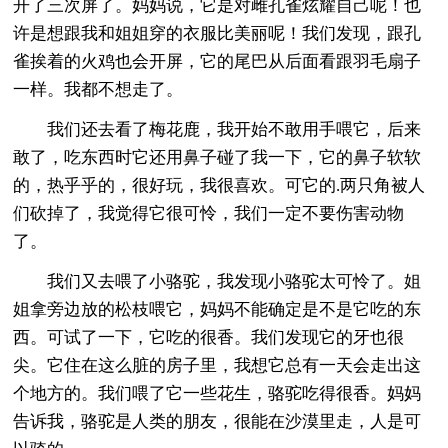
开了三次屏了。妈妈说，它是对雌孔雀炫耀自己呢！也
许是想跟我和姐姐穿的衣服比美丽呢！我们发现，跟孔
雀挨着的火鸡也会开屏，它的尾巴从后面看跟羽毛扇子
一样。我都不想走了。
我们还去看了梅花鹿，我开始不敢用手喂它，后来
敢了，吃东西时它还用鼻子碰了我一下，它的鼻子软软
的，热乎乎的，很好玩，我很喜欢。可它的.两只角被人
们砍掉了，我觉得它很可怜，我们一定不要伤害动物
了。
我们又去喂了小骆驼，我发现小骆驼太可怜了。姐
姐拿旁边放的松枝喂它，妈妈不能确定是不是它吃的东
西。可试了一下，它吃的很香。我们发现它的牙也很
尖。它住在这么脏的房子里，我想它总有一天会走出这
个地方的。我们喂了它一些花生，骆驼吃得很香。妈妈
告诉我，骆驼是人类的朋友，很能在沙漠里走，人是可