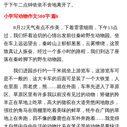
于下午二点钟依依不舍地离开了。
小学写动物作文500字 篇6
8月22天气有点不作美，下着霏霏细雨，下午13点
过，我们怀着迫切的心情出发前往秦岭野生动物园。坐
在车上远远望去，秦岭山上郁郁葱葱，云雾缭绕，这景
致真让人振奋。经过一个多小时的路程，我们到达了座
落在秦岭脚下的野生动物园。
我们进园步行约一千米就坐上游览车，这游览车可
是不一般的，这大卡车的后面可是装了一个大铁笼，人
在里面，而老虎，熊……就在外面，车率先进入了草原
区。草原区里有许多我以前没有见过的动物：矫健的羚
羊正在草地上吃草，高大的骆驼在大道旁悠闲地散步，
强壮的角马在雨棚里吃着美味的鲜草，牦牛在广阔的草
地上在奔跑，四不像的麋鹿也在车外奔跑着……我觉得
大自然中自由生活的动物比关在笼子里的动物是要快活