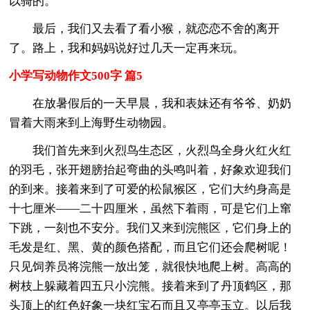
以骑的。
最后，我们又去看了看小猴，就恋恋不舍的离开
了。路上，我和妈妈说好过几天一定再来玩。
小学写动物作文500字 篇5
在放暑假后的一天早晨，我和表妹还有爷爷、奶奶
冒着大雨来到上海野生动物园。
我们首先来到火烈鸟生态区，火烈鸟全身火红火红
的羽毛，张开翅膀抬起弯曲的头鸣叫着，好象欢迎我们
的到来。接着来到了可爱的松鼠猴区，它们大约身高是
十七厘米——二十四厘米，虽然下着雨，可是它们上窜
下跳，一刻也不安分。我们又来到浣熊区，它们身上的
毛发是红、黑、黄的颜色搭配，而且它们还会爬树呢！
只见饲养员将浣熊一放出笼，就很快地爬上树。高高的
树枝上躲藏着四五只小浣熊。接着来到了丹顶鹤区，那
头顶上的红色好象一块红宝石而且又亭亭玉立。以后我