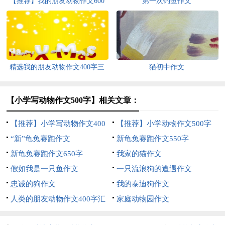
【推荐】我的朋友动物作文600
第一次钓鱼作文
字三篇
精选我的朋友动物作文400字三
猫初中作文
篇
【小学写动物作文500字】相关文章：
【推荐】小学写动物作文400
【推荐】小学动物作文500字
字七篇
“新”龟兔赛跑作文
锦集七篇
新龟兔赛跑作文550字
新龟兔赛跑作文650字
我家的猫作文
假如我是一只鱼作文
一只流浪狗的遭遇作文
忠诚的狗作文
我的泰迪狗作文
人类的朋友动物作文400字汇
家庭动物园作文
总七篇