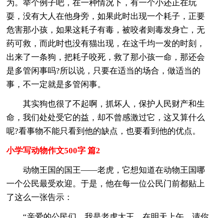
为。举个例子吧，在一种情况下，有一个小还正在玩
耍，没有大人在他身旁，如果此时出现一个耗子，正要
危害那小孩，如果这耗子有毒，被咬者则毒发身亡，无
药可救，而此时也没有猫出现，在这千均一发的时刻，
出来了一条狗，把耗子咬死，救了那小孩一命，那还会
是多管闲事吗?所以说，只要在适当的场合，做适当的
事，不一定就是多管闲事。
其实狗也很了不起啊，抓坏人，保护人民财产和生
命，我们处处受它的益，却不曾感激过它，这又算什么
呢?看事物不能只看到他的缺点，也要看到他的优点。
小学写动物作文500字 篇2
动物王国的国王——老虎，它想知道在动物王国哪
一个公民最受欢迎。于是，他在每一位公民门前都贴上
了这么一张告示：
“亲爱的公民们，我是老虎大王，在明天上午，请你