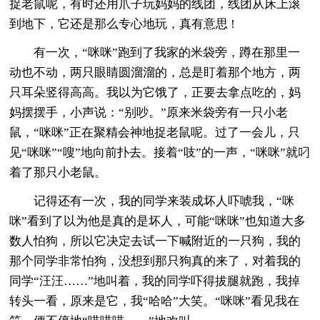
捉老鼠呢，有时还用爪子玩妈妈的线团，线团从床上滚
到地下，它还是那么专心地玩，真有意思 !
有一次，“咪咪”跑到了我家的米袋旁，蹲在那里一
动也不动，两只眼睛圆溜溜的，总是盯着那个地方，两
只耳朵竖得高高。我以为它饿了，正要去拿点吃的，妈
妈摆摆手，小声说：“别吵。”原来米袋旁有一只小老
鼠，“咪咪”正在聚精会神地捉老鼠呢。过了一会儿，只
见“咪咪”“嗖”地向前扑去。接着“吱”的一声，“咪咪”就叼
着了那只小老鼠。
记得还有一次，我的同学来装成坏人吓唬我，“咪
咪”看到了以为他是真的是坏人，可能“咪咪”也知道大多
数人怕狗，所以它决定去试一下喊附近的一只狗，我的
那个同学非常怕狗，没想到那只狗真的来了，对着我的
同学“汪汪……”地叫着，我的同学吓得拔腿就跑，我掉
转头一看，原来是它，我“哈哈”大笑。“咪咪”看见我在