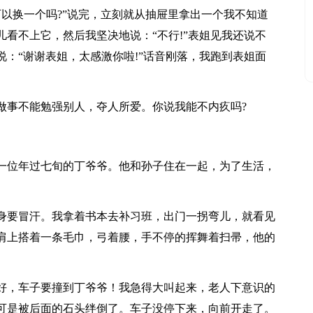
可以换一个吗?”说完，立刻就从抽屉里拿出一个我不知道
看不上它，然后我坚决地说：“不行!”表姐见我还说不
：“谢谢表姐，太感激你啦!”话音刚落，我跑到表姐面
做事不能勉强别人，夺人所爱。你说我能不内疚吗?
一位年过七旬的丁爷爷。他和孙子住在一起，为了生活，
身要冒汗。我拿着书本去补习班，出门一拐弯儿，就看见
肩上搭着一条毛巾，弓着腰，手不停的挥舞着扫帚，他的
好，车子要撞到丁爷爷！我急得大叫起来，老人下意识的
可是被后面的石头绊倒了。车子没停下来，向前开走了。