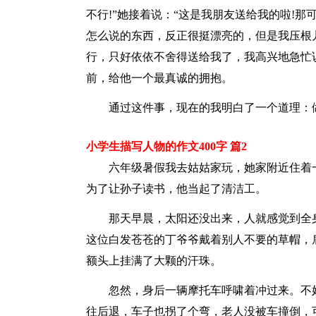
不行!”她接着说：“这是我朋友送给我的啦!那
怎么说的东西，反正很挺漂亮的，但是我压根儿
行，只好依依不舍得送给我了，我高兴地急忙说
前，给他一个最真诚的拥抱。
通过这件事，现在的我明白了一个道理：
小学生描写人物的作文400字 篇2
六年级暑假我去姑姑家玩，她家附近住着
为了让孙子读书，他当起了清洁工。
那天早晨，太阳还没出来，人就感觉到全
这位白发苍苍的丁爷爷戴着别人不要的草帽，
额头上挂满了大颗的汗珠。
忽然，身后一辆摩托车呼啸着冲过来。不
往后退，车子也拐了个弯，老人没被车撞倒，