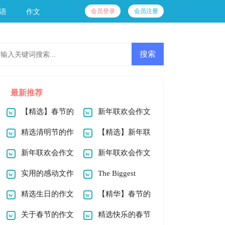
会员登录
会员注册
语
作文
最新推荐
【精选】春节的
新年联欢会作文
作文800字4篇
精选清明节的作
100字十篇
【精选】新年联
文800字4篇
新年联欢会作文
欢会作文800字4篇
新年联欢会作文
800字三篇
实用的感动文作
800字4篇
The Biggest
文800字10篇
精选生日的作文
Festival 最大的节日
【精华】春节的
100字3篇
关于春节的作文
英语作文
作文1000字十篇
精选快乐的春节