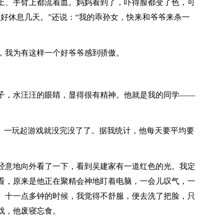
上、手臂上都流着血。妈妈看到了，吓得脸都变了色，可
好休息几天。”还说：“我的乖孙女，快来和爷爷来杀一
，我为有这样一个好爷爷感到骄傲。
子，水汪汪的眼睛，显得很有精神。他就是我的同学——
”。一玩起游戏就没完没了了。据我统计，他每天要平均要
经意地向外看了一下，看到吴建家有一道红色的光。我定
看，原来是他正在聚精会神地盯着电脑，一会儿叹气，一
。十一点多钟的时候，我觉得不舒服，便去洗了把脸，只
戏，他废寝忘食。