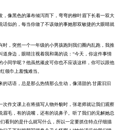
发，像黑色的瀑布倾泻而下，弯弯的柳叶眉下长着一双大
说话似的，每当你做了不该做的事她那双敏捷的大眼睛就
兴时，突然一个一年级的小男孩跑到我们圈内乱跑，我推
叫道身边，眼睛注视着我和蔼的说：“今天，你这件事情
的小同学呢？他虽然顽皮可你也不应该这样，你可以跟他
的红领巾上羞愧难当。
来的话语，总是那么热情那么生动，像清甜的.甘露汩汩
一次作文课上在将描写人物外貌时，张老师就让我们观察
说眉毛，有的说嘴，还有的说鼻子。听了我们的见解她总
你们看到的是什么就写什么，所以一定要抓住特点仔细描