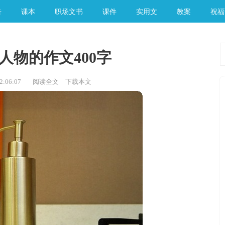
告
课本
职场文书
课件
实用文
教案
祝福
人物的作文400字
:06:07
阅读全文
下载本文