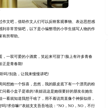
篇
过作文吧，借助作文人们可以反映客观事物、表达思想感
感到非常苦恼吧，以下是小编整理的小学生描写人物的作
大家有所帮助。
蛋，一双可爱的小酒窝，笑起来可甜了!脸上有许多青春
龄正是青春期!
听吗?别急，让我来慢慢讲吧!
房间想她一个惊喜，忽然，我的眼皮底下有一个漂亮的粉
忙问着小盒子是谁的?表姐说这是她很要好的朋友在她生
姐一看就知道我想干啥了，用不着说简直像个神探似得，
吗?求你嘛!”表姐支支吾吾地说：“NO，NO，NO，不行