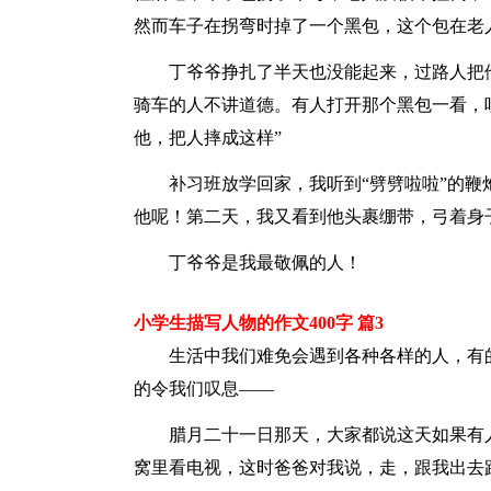
然而车子在拐弯时掉了一个黑包，这个包在老
丁爷爷挣扎了半天也没能起来，过路人把
骑车的人不讲道德。有人打开那个黑包一看，
他，把人摔成这样”
补习班放学回家，我听到“劈劈啦啦”的
他呢！第二天，我又看到他头裹绷带，弓着身
丁爷爷是我最敬佩的人！
小学生描写人物的作文400字 篇3
生活中我们难免会遇到各种各样的人，有
的令我们叹息——
腊月二十一日那天，大家都说这天如果有
窝里看电视，这时爸爸对我说，走，跟我出去