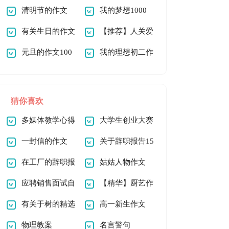
1000字锦集8篇
清明节的作文
作文800字4篇
我的梦想1000
1000字三篇
有关生日的作文
字作文
【推荐】人关爱
1000字三篇
元旦的作文100
人作文1000字3篇
我的理想初二作
字六篇
文
猜你喜欢
多媒体教学心得
大学生创业大赛
体会
一封信的作文
策划书(15篇)
关于辞职报告15
【精】
在工厂的辞职报
篇
姑姑人物作文
告(15篇)
应聘销售面试自
【精华】厨艺作
我介绍
有关于树的精选
文300字4篇
高一新生作文
作文
物理教案
名言警句