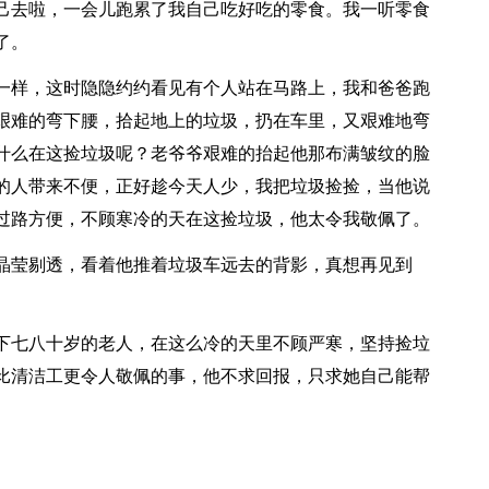
己去啦，一会儿跑累了我自己吃好吃的零食。我一听零食
了。
一样，这时隐隐约约看见有个人站在马路上，我和爸爸跑
艰难的弯下腰，拾起地上的垃圾，扔在车里，又艰难地弯
什么在这捡垃圾呢？老爷爷艰难的抬起他那布满皱纹的脸
的人带来不便，正好趁今天人少，我把垃圾捡捡，当他说
过路方便，不顾寒冷的天在这捡垃圾，他太令我敬佩了。
晶莹剔透，看着他推着垃圾车远去的背影，真想再见到
下七八十岁的老人，在这么冷的天里不顾严寒，坚持捡垃
比清洁工更令人敬佩的事，他不求回报，只求她自己能帮