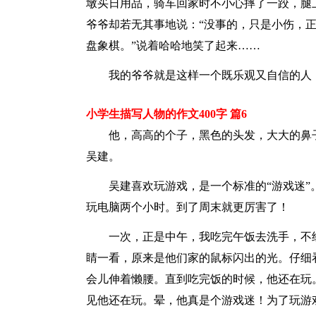
墩买日用品，骑车回家时不小心摔了一跤，腿
爷爷却若无其事地说：“没事的，只是小伤，正
盘象棋。”说着哈哈地笑了起来……
我的爷爷就是这样一个既乐观又自信的人
小学生描写人物的作文400字 篇6
他，高高的个子，黑色的头发，大大的鼻
吴建。
吴建喜欢玩游戏，是一个标准的“游戏迷
玩电脑两个小时。到了周末就更厉害了！
一次，正是中午，我吃完午饭去洗手，不
睛一看，原来是他们家的鼠标闪出的光。仔细
会儿伸着懒腰。直到吃完饭的时候，他还在玩
见他还在玩。晕，他真是个游戏迷！为了玩游