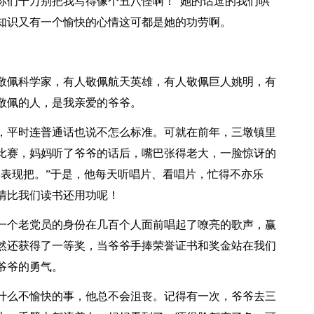
你们千万别把我写得像个丑八怪啊！”她的话逗的我们哄
知识又有一个愉快的心情这可都是她的功劳啊。
敬佩科学家，有人敬佩航天英雄，有人敬佩巨人姚明，有
敬佩的人，是我亲爱的爷爷。
，平时连普通话也说不怎么标准。可就在前年，三墩镇里
比赛，妈妈听了爷爷的话后，嘴巴张得老大，一脸惊讶的
的表现把。”于是，他每天听唱片、看唱片，忙得不亦乐
情比我们读书还用功呢！
一个老党员的身份在几百个人面前唱起了嘹亮的歌声，赢
然还获得了一等奖，当爷爷手捧荣誉证书和奖金站在我们
爷爷的勇气。
什么不愉快的事，他总不会沮丧。记得有一次，爷爷去三