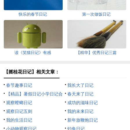
快乐的春节日记
第一次做饭日记
读《笑猫日记》有感
【精华】优秀日记三篇
【摇桂花日记】相关文章：
春节趣事日记
我长大了日记
【精品】暑假日记小学日记合
春天来了日记
集八篇
观察螳螂日记
成功的滋味日记
观察日记五则
我的未来日记
我的生活日记
新年放鞭炮日记
小动物观察日记
钓鱼日记