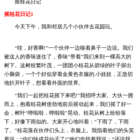
摇桂花日记
摇桂花日记1
今天下午，我和邻居几个小伙伴去花园玩。
“哇，好香啊!”一个伙伴一边嗅着鼻子一边说。我们
被这人的香味迷住了，香味“带着”我们来到一棵高大的
树下。这树枝繁叶茂，一团团小桂花从碧绿的叶子探出
小脑袋，一个个好似穿着金黄色衣服的.小娃娃，正急切
地扒开叶子，想看看外面的世界。
“我们一起把桂花摇下来吧!”我招呼大家。大伙一拥
而上，抱着桂花树使劲地前后摇动起来，我们摇了好一
会，树叶“哗啦啦，哗啦啦”晃动。桂花从树上纷纷落
下，好像下雨似的。大家开心地叫着：“下雨了，下雨
了。”桂花落在伙伴们头上，衣服上。我指着他们的头笑
着说：“你们快成花仙子了!”他们也指着我说：“还说我