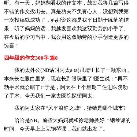
听。有一天，妈妈翻看我的作文本，鼓励我将几篇写得
不错的作文投出去。真是功夫不负有心人，没想到我第
一次投稿就成功了，妈妈说这都是我平日勤于练笔的结
果，听了妈妈的话，我越发喜欢我这双勤劳的小手了。
在今后的学习当中，我会用这双勤劳的小手创造更多的
惊喜！
四年级的作文300字 篇8
我的太外公(NB话叫阿太a ta)眼睛里长了一颗东西，
本来长在眼白里的，现在长到眼珠里了!医生说：“再不
动手术就会瞎了!”于是，阿太在上个星期二住进医院动
了手术。今天我们一家去医院探望阿太。
我的阿太家在“风平浪静之城”，猜猜是哪个城市?
哈哈是NB。前些天妈妈就和徐老师换好上钢琴课的
时间。今天早上上完钢琴课，我们就出发了。