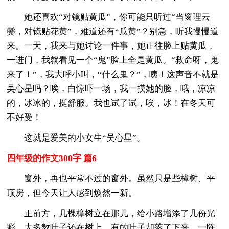
她还喜欢“对镜贴黄瓜”，你可能只听过“当窗理云
鬓，对镜贴花黄”，难道还有“瓜黄”？别急，听我慢慢道
来。一天，我来与她讨论一件事，她正往脸上贴黄瓜，
一进门，我就看见一个“鬼”脸上全是黄瓜。“救命呀，鬼
来了！”，我大呼小叫，“什么鬼？”，咦！这声音不就是
吴心星吗？唉，白惊吓一场，我一摸她的脸，哦，凉凉
的，冰冰的，挺舒服。我也试了试，唉，冰！在冬天可
不好受！
这就是爱美的小女生“吴心星”。
四年级的作文300字 篇6
窗外，再也平常不过的窗外。虽然只是些樟树、平
顶房，但今天让人感到焕然一新。
正前方，几棵樟树立在那儿，给小路增添了几份光
彩。大多数叶子还在树上，有的叶子却落了下来。一阵