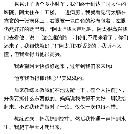
爸爸开了两个多小时车，我们终于到达了阿太住的
医院。阿太住在十五楼。一进病房，我就看见阿太躺在
靠窗的一张病床上，右眼被一块白色的纱布包着，左眼
仍然好好的眨巴着。“阿太!”我大声地叫。阿太很高兴我
们去看他，说：“这么远的路，叫你们不用来看了，你们
还来了，我很快就好了!”阿太用NB话说的，我听不太
懂，但我看得出他很高兴。
我希望阿太快点好起来，过年到我们家来玩!
他夸我做得棒!我心里美滋滋的。
后来教练又教我们在池边蹬一下，整个人往前扑，
好像要抓什么东西似的。妈妈说我做得不太好，脚没抬
起来。不过我还是做对了一次。仅仅一次也很不错。
教练过来，把我扔到空中。然后我扑通一声掉到水
里。我爬了半天才爬出来。