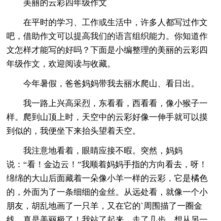
美丽的云彩四年级作文
在平时的学习、工作或生活中，许多人都写过作文
吧，借助作文可以提高我们的语言组织能力。你知道作
文怎样才能写的好吗？下面是小编整理的美丽的云彩四
年级作文，欢迎阅读与收藏。
今年暑假，爸爸妈妈带我去丽水爬山、看日出。
我一路上兴高采烈，东看看，西看看，像小猴子一
样。爬到山顶上时，天空中的云彩好像一伸手就可以摸
到似的，我便坐下来抬头望着天空。
我注意地看着，眼睛应接不暇。突然，妈妈
说：“看！金边云！”我顺着妈妈手指的方向看去，呀！
绵绵的大山后面藏着一朵像小羊一样的云彩，它是橘色
的，外面为了一条细细的金丝。从远处看，就像一个小
朋友，胡乱地画了一只羊，又在它的`周围描了一圈金
线，真是美丽极了！我站了起来，走了几步，想从另一