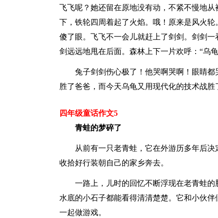
飞飞呢？她还留在原地没有动，不紧不慢地从
下，铁轮四周着起了火焰。哦！原来是风火轮
傻了眼。飞飞不一会儿就赶上了剑剑。剑剑一
剑远远地甩在后面。森林上下一片欢呼：“乌龟
兔子剑剑伤心极了！他哭啊哭啊！眼睛都
胜了爸爸，而今天乌龟又用现代化的技术战胜
四年级童话作文5
青蛙的梦碎了
从前有一只老青蛙，它在外游历多年后决
收拾好行装朝自己的家乡奔去。
一路上，儿时的回忆不断浮现在老青蛙的
水底的小石子都能看得清清楚楚。它和小伙伴
一起做游戏。