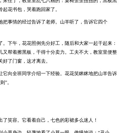
，呆住了，教室里乱七八糟的：桌椅歪歪扭扭的，黑板黑
拎起花书包，哭着跑回家了。
地把事情的经过告诉了老师。山羊听了，告诉它四个
了。下午，花花照例先分好工，随后和大家一起干起来：
儿又帮着擦黑板，干得十分卖力。工夫不大，教室里便整
关好了门窗，这才离去。
让它向全班同学介绍一下经验。花花笑眯眯地把山羊告诉
则”。
出了笑容。它看着自己，七色的彩裙多么迷人！
到小草身边，轻蔑地看了小草一眼，傲慢地说：“丑小