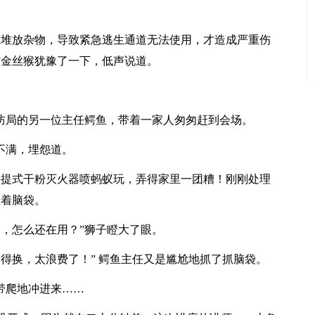
里堆放杂物，导致紧急逃生通道无法使用，才造成严重伤
”金丝猴犹豫了一下，低声说道。
消防局的另一位主任鳄鱼，带着一家人匆匆赶到会场。
不满，埋怨道。
手提式干粉灭火器喷蚂蚁玩，弄得家里一团糟！刚刚处理
抓着脑袋。
，怎么还在用？”狮子瞪大了眼。
得换，太浪费了！” 鳄鱼主任又是尴尬地抓了抓脑袋。
带爬地冲进来……