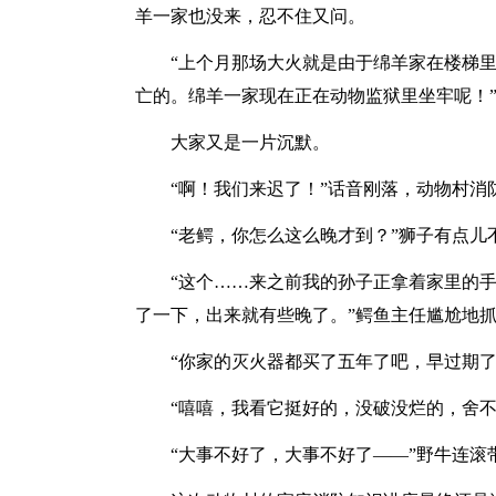
羊一家也没来，忍不住又问。
“上个月那场大火就是由于绵羊家在楼梯
亡的。绵羊一家现在正在动物监狱里坐牢呢！
大家又是一片沉默。
“啊！我们来迟了！”话音刚落，动物村
“老鳄，你怎么这么晚才到？”狮子有点儿
“这个……来之前我的孙子正拿着家里的
了一下，出来就有些晚了。”鳄鱼主任尴尬地
“你家的灭火器都买了五年了吧，早过期了
“嘻嘻，我看它挺好的，没破没烂的，舍不
“大事不好了，大事不好了——”野牛连滚