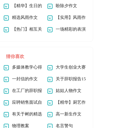
作文1000字合集六
【精华】生日的
字8篇
盼除夕作文
篇
作文1000字九篇
精选风雨作文
【实用】风雨作
900字7篇
【热门】相互关
文900字6篇
一场精彩的表演
爱的作文400字三篇
优秀作文400字
猜你喜欢
多媒体教学心得
大学生创业大赛
体会
一封信的作文
策划书(15篇)
关于辞职报告15
【精】
在工厂的辞职报
篇
姑姑人物作文
告(15篇)
应聘销售面试自
【精华】厨艺作
我介绍
有关于树的精选
文300字4篇
高一新生作文
作文
物理教案
名言警句