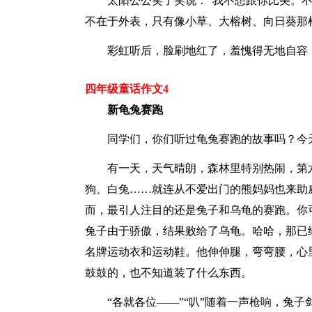
太阳公公笑了笑说：“我不想跟你比美。
不在于外表，只有像小草、大榕树、向日葵那
彩虹听后，脸刷地红了，羞愧得无地自容
四年级童话作文4
新龟兔赛跑
同学们，你们听过龟兔赛跑的故事吗？今
有一天，天气晴朗，森林里特别热闹，第
狗、白兔……就连从不爱出门的熊妈妈也来助
而，最引人注目的还是兔子和乌龟的赛跑。你
兔子由于骄傲，结果败给了乌龟。哈哈，那已
名牌运动衣和运动鞋。他伸伸腿，弯弯腰，心
鼓鼓的，也不知道装了什么东西。
“各就各位——”“叭”随着一声枪响，兔