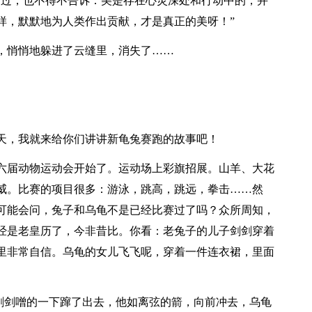
不过，也不得不告诉：美是存在心灵深处和行动中的，并
样，默默地为人类作出贡献，才是真正的美呀！”
，悄悄地躲进了云缝里，消失了……
天，我就来给你们讲讲新龟兔赛跑的故事吧！
六届动物运动会开始了。运动场上彩旗招展。山羊、大花
威。比赛的项目很多：游泳，跳高，跳远，拳击……然
可能会问，兔子和乌龟不是已经比赛过了吗？众所周知，
经是老皇历了，今非昔比。你看：老兔子的儿子剑剑穿着
里非常自信。乌龟的女儿飞飞呢，穿着一件连衣裙，里面
子剑剑噌的一下蹿了出去，他如离弦的箭，向前冲去，乌龟