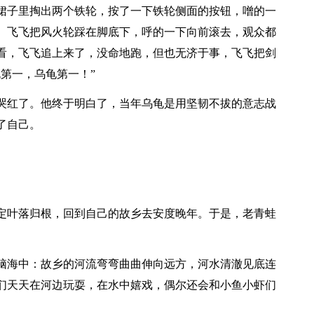
裙子里掏出两个铁轮，按了一下铁轮侧面的按钮，噌的一
。飞飞把风火轮踩在脚底下，呼的一下向前滚去，观众都
看，飞飞追上来了，没命地跑，但也无济于事，飞飞把剑
第一，乌龟第一！”
哭红了。他终于明白了，当年乌龟是用坚韧不拔的意志战
了自己。
定叶落归根，回到自己的故乡去安度晚年。于是，老青蛙
脑海中：故乡的河流弯弯曲曲伸向远方，河水清澈见底连
们天天在河边玩耍，在水中嬉戏，偶尔还会和小鱼小虾们