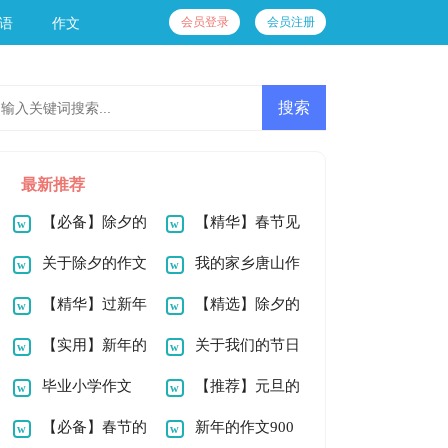
会员登录
会员注册
语
作文
最新推荐
【必备】除夕的
【精华】春节见
作文200字四篇
关于除夕的作文
闻作文200字4篇
我的家乡唐山作
900字四篇
【精华】过新年
文200字
【精选】除夕的
作文200字合集5篇
【实用】新年的
作文500字9篇
关于我们的节日
作文200字锦集九篇
毕业小学作文
春节作文400字集锦
【推荐】元旦的
900字锦集七篇
【必备】春节的
十篇
作文900字三篇
新年的作文900