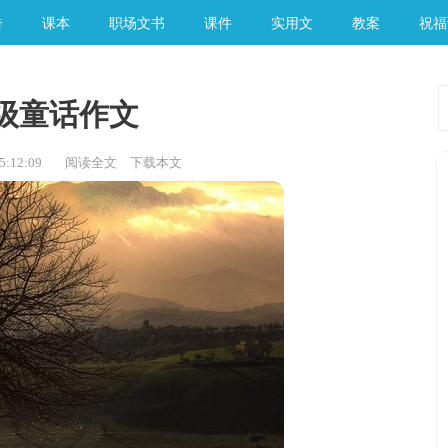
告
课本
职场文书
课件
实用文
教案
祝福
级童话作文
:12:09
阅读全文
下载本文