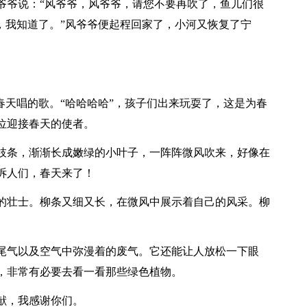
爷爷说：“风爷爷，风爷爷，请您不要再吹了，鱼儿们很
，我知道了。”风爷爷便起程回家了，小河又恢复了宁
春天唱的歌。“哈哈哈哈”，孩子们出来玩耍了，这是为春
位迎接春天的使者。
枝条，渐渐长成嫩绿的小叶子，一阵阵微风吹来，好像在
诉人们，春天来了！
的壮士。柳条又细又长，在微风中展示着自己的风采。柳
。
尾气以及空气中弥漫着的废气。它还能让人放松一下眼
，非常有必要去看一看那些绿色植物。
献，我感谢你们。