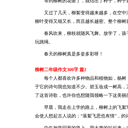
等到柳树的花谢了，就结出了种子，种子
又过了几天，柳絮变得越来越多，在空中
柳叶变得又细又长，而且越长越密。整个柳树
春风吹来，柳枝就随风飞舞。放学了，孩
玩跳绳。
春天的柳树真是多姿多彩呀！
柳树二年级作文300字 篇2
每个人都喜欢许多种物品和植物如，杨树
于它的诗句我也知道不少。碧玉妆成一树高，
了这首诗歌，也许你也想随我领略一下这美丽
早晨，我走在上学的路上，柳树上的飞絮
会使人想起古人说的；“落絮飞思也有情”，的
中午放学回家的路上，我大声的叫起来：