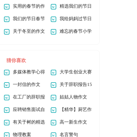
5篇
作文100字四篇
实用的春节的作
作文
精选我们的节日
文200字5篇
我们的节日春节
春节作文500字5篇
我给妈妈过节日
作文400字5篇
关于冬至的作文
六年级作文
难忘的春节小学
400字三篇
作文400字（精选11
篇）
猜你喜欢
多媒体教学心得
大学生创业大赛
体会
一封信的作文
策划书(15篇)
关于辞职报告15
【精】
在工厂的辞职报
篇
姑姑人物作文
告(15篇)
应聘销售面试自
【精华】厨艺作
我介绍
有关于树的精选
文300字4篇
高一新生作文
作文
物理教案
名言警句