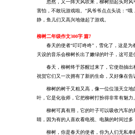
忽然，又一阵大风吹来，柳树抬起头对风
害怕，不敢玩游戏啦。”风爷爷点点头说：“哦
静，鱼儿们又高兴地做起了游戏。
柳树二年级作文300字 篇7
春天的使者“叮叮咚咚”，雪化了，这是为
天设的音乐会柳树长出了嫩绿的叶子，这可是
春天，柳树终于苏醒过来了，它使劲抽出
祝贺它们又一次拥有了新的生命，又好像在告
柳树的树干又粗又高，像一位位顶天立地
叶，它是化妆师，它把柳树打扮得非常有魅力
柳树可真有用，它的叶子可以吸收汽车的
睛，因为有的人喜欢看电视、电脑的时间过多
柳树，你是春天的使者，你为人们无私奉