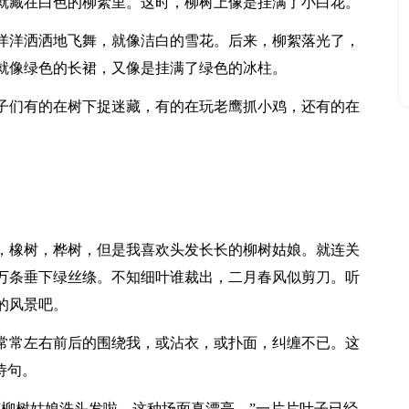
就藏在白色的柳絮里。这时，柳树上像是挂满了小白花。
洋洋洒洒地飞舞，就像洁白的雪花。后来，柳絮落光了，
就像绿色的长裙，又像是挂满了绿色的冰柱。
子们有的在树下捉迷藏，有的在玩老鹰抓小鸡，还有的在
，橡树，桦树，但是我喜欢头发长长的柳树姑娘。就连关
万条垂下绿丝绦。不知细叶谁裁出，二月春风似剪刀。听
的风景吧。
常常左右前后的围绕我，或沾衣，或扑面，纠缠不已。这
诗句。
“柳树姑娘洗头发啦。这种场面真漂亮。”一片片叶子已经