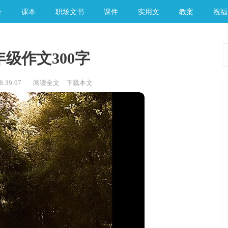
告
课本
职场文书
课件
实用文
教案
祝福
级作文300字
:39:07
阅读全文
下载本文