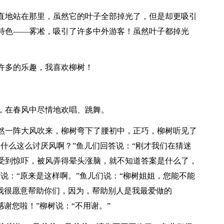
直地站在那里，虽然它的叶子全部掉光了，但是却更吸引
特色——雾凇，吸引了许多中外游客！虽然叶子都掉光
许多的乐趣，我喜欢柳树！
，在春风中尽情地欢唱、跳舞。
然一阵大风吹来，柳树弯下了腰初中，正巧，柳树听见了
什么这么讨厌风啊？”鱼儿们回答说：“刚才我们在猜迷
受到惊吓，被风弄得晕头涨脑，就不知道答案是什么了，
说：“原来是这样啊。”鱼儿们说：“柳树姐姐，您能不能
，我很愿意帮助你们，因为，帮助别人是我最爱做的
谢您啦！”柳树说：“不用谢。”