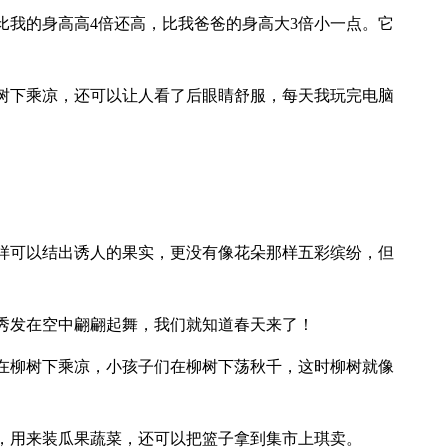
比我的身高高4倍还高，比我爸爸的身高大3倍小一点。它
树下乘凉，还可以让人看了后眼睛舒服，每天我玩完电脑
样可以结出诱人的果实，更没有像花朵那样五彩缤纷，但
秀发在空中翩翩起舞，我们就知道春天来了！
在柳树下乘凉，小孩子们在柳树下荡秋千，这时柳树就像
，用来装瓜果蔬菜，还可以把篮子拿到集市上琪卖。