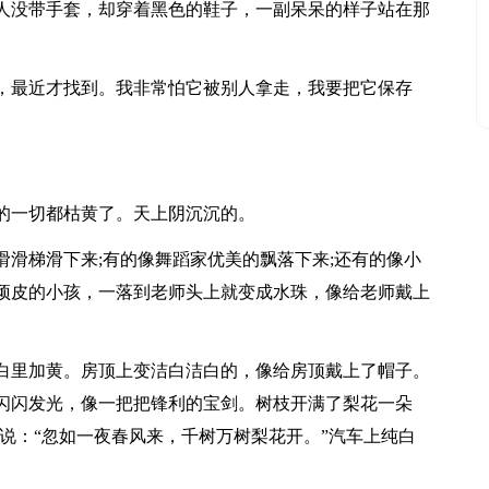
人没带手套，却穿着黑色的鞋子，一副呆呆的样子站在那
，最近才找到。我非常怕它被别人拿走，我要把它保存
的一切都枯黄了。天上阴沉沉的。
滑梯滑下来;有的像舞蹈家优美的飘落下来;还有的像小
顽皮的小孩，一落到老师头上就变成水珠，像给老师戴上
白里加黄。房顶上变洁白洁白的，像给房顶戴上了帽子。
闪闪发光，像一把把锋利的宝剑。树枝开满了梨花一朵
说：“忽如一夜春风来，千树万树梨花开。”汽车上纯白