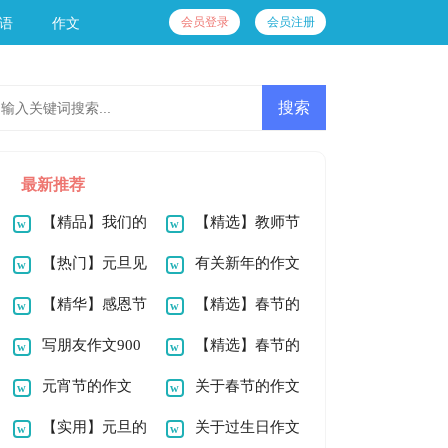
会员登录
会员注册
语
作文
最新推荐
【精品】我们的
【精选】教师节
节日春节作文300字
【热门】元旦见
的作文100字3篇
有关新年的作文
锦集七篇
闻作文100字4篇
【精华】感恩节
100字4篇
【精选】春节的
的作文900字4篇
写朋友作文900
作文100字合集十篇
【精选】春节的
字3篇
元宵节的作文
作文900字合集八篇
关于春节的作文
200字4篇
【实用】元旦的
100字合集九篇
关于过生日作文