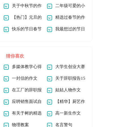
作文100字三篇
关于中秋节的作
200字九篇
二年级可爱的小
文100字9篇
【热门】元旦的
鸡作文100字4篇
精选过春节的作
作文200字四篇
快乐的节日春节
文200字4篇
我最想过的节日
作文（精选10篇）
作文
猜你喜欢
多媒体教学心得
大学生创业大赛
体会
一封信的作文
策划书(15篇)
关于辞职报告15
【精】
在工厂的辞职报
篇
姑姑人物作文
告(15篇)
应聘销售面试自
【精华】厨艺作
我介绍
有关于树的精选
文300字4篇
高一新生作文
作文
物理教案
名言警句