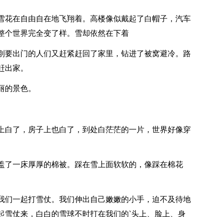
雪花在自由自在地飞翔着。高楼像似戴起了白帽子，汽车
整个世界完全变了样。雪却依然在下着
刚要出门的人们又赶紧赶回了家里，钻进了被窝避冷。路
赶出家。
丽的景色。
上白了，房子上也白了，到处白茫茫的一片，世界好像穿
盖了一床厚厚的棉被。踩在雪上面软软的，像踩在棉花
我们一起打雪仗。我们伸出自己嫩嫩的小手，迫不及待地
起雪仗来，白白的雪球不时打在我们的`头上、脸上、身