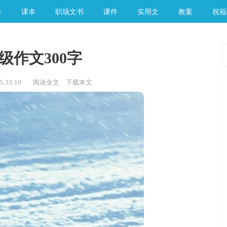
告
课本
职场文书
课件
实用文
教案
祝福
级作文300字
:33:10
阅读全文
下载本文