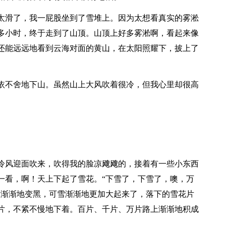
太滑了，我一屁股坐到了雪堆上。因为太想看真实的雾淞
多小时，终于走到了山顶。山顶上好多雾淞啊，看起来像
还能远远地看到云海对面的黄山，在太阳照耀下，披上了
依不舍地下山。虽然山上大风吹着很冷，但我心里却很高
冷风迎面吹来，吹得我的脸凉飕飕的，接着有一些小东西
一看，啊！天上下起了雪花。“下雪了，下雪了，噢，万
空渐渐地变黑，可雪渐渐地更加大起来了，落下的雪花片
片，不紧不慢地下着。百片、千片、万片路上渐渐地积成