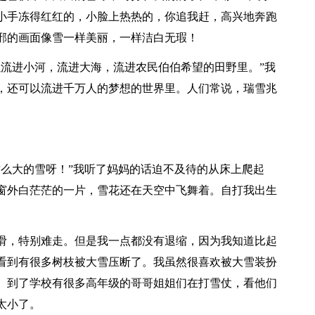
小手冻得红红的，小脸上热热的，你追我赶，高兴地奔跑
邪的画面像雪一样美丽，一样洁白无瑕！
以流进小河，流进大海，流进农民伯伯希望的田野里。”我
，还可以流进千万人的梦想的世界里。人们常说，瑞雪兆
这么大的雪呀！”我听了妈妈的话迫不及待的从床上爬起
窗外白茫茫的一片，雪花还在天空中飞舞着。自打我出生
滑，特别难走。但是我一点都没有退缩，因为我知道比起
看到有很多树枝被大雪压断了。我虽然很喜欢被大雪装扮
。到了学校有很多高年级的哥哥姐姐们在打雪仗，看他们
太小了。