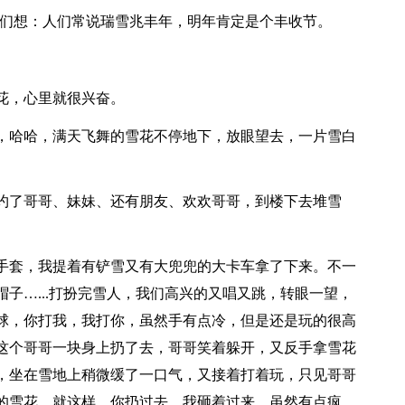
民们想：人们常说瑞雪兆丰年，明年肯定是个丰收节。
花，心里就很兴奋。
，哈哈，满天飞舞的雪花不停地下，放眼望去，一片雪白
约了哥哥、妹妹、还有朋友、欢欢哥哥，到楼下去堆雪
手套，我提着有铲雪又有大兜兜的大卡车拿了下来。不一
子…...打扮完雪人，我们高兴的又唱又跳，转眼一望，
球，你打我，我打你，虽然手有点冷，但是还是玩的很高
这个哥哥一块身上扔了去，哥哥笑着躲开，又反手拿雪花
，坐在雪地上稍微缓了一口气，又接着打着玩，只见哥哥
的雪花，就这样，你扔过去，我砸着过来，虽然有点疯，