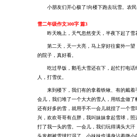
小朋友们开心极了!向楼下跑去玩雪。农
雪二年级作文300字 篇3
昨天晚上，天气忽然变天，半夜下起了雪
第二天，天一大亮，马上穿好往窗外一望
的院子，真好看。
吃过早饭，鹅毛大雪还在下，起忙打电话
人，打雪仗。
来到楼下，我们有的拿着铁锹、有的戴着
会儿，我们堆了一个大大的雪人，用纸盒做了帽
还有好多的雪，就用手不一会儿就捏了一个雪
兴，欢欢哥哥有点胖，我叫妹妹拿起雪球，照
打了我一头的雪。一会儿，我们玩得满头大汗
头发都被雪球打湿了，小妹妹也满身沾着微小