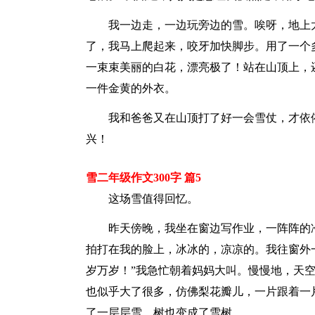
我一边走，一边玩旁边的雪。唉呀，地上
了，我马上爬起来，咬牙加快脚步。用了一个
一束束美丽的白花，漂亮极了！站在山顶上，
一件金黄的外衣。
我和爸爸又在山顶打了好一会雪仗，才依
兴！
雪二年级作文300字 篇5
这场雪值得回忆。
昨天傍晚，我坐在窗边写作业，一阵阵的
拍打在我的脸上，冰冰的，凉凉的。我往窗外
岁万岁！”我急忙朝着妈妈大叫。慢慢地，天
也似乎大了很多，仿佛梨花瓣儿，一片跟着一
了一层层雪，树也变成了雪树。