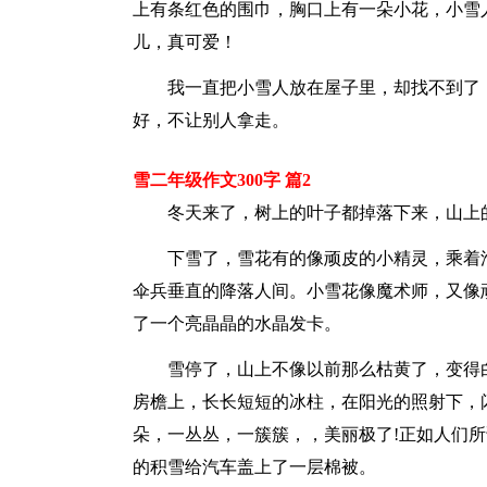
上有条红色的围巾，胸口上有一朵小花，小雪
儿，真可爱！
我一直把小雪人放在屋子里，却找不到了
好，不让别人拿走。
雪二年级作文300字 篇2
冬天来了，树上的叶子都掉落下来，山上
下雪了，雪花有的像顽皮的小精灵，乘着滑
伞兵垂直的降落人间。小雪花像魔术师，又像
了一个亮晶晶的水晶发卡。
雪停了，山上不像以前那么枯黄了，变得
房檐上，长长短短的冰柱，在阳光的照射下，
朵，一丛丛，一簇簇，，美丽极了!正如人们所
的积雪给汽车盖上了一层棉被。