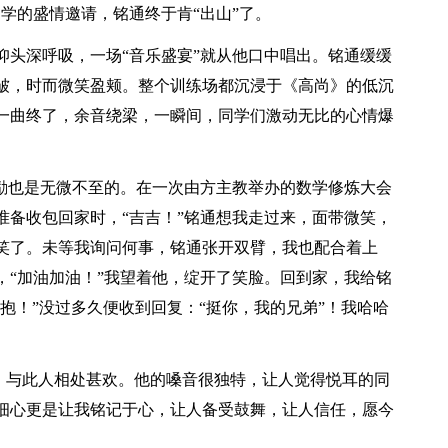
学的盛情邀请，铭通终于肯“出山”了。
仰头深呼吸，一场“音乐盛宴”就从他口中唱出。铭通缓缓
皱，时而微笑盈颊。整个训练场都沉浸于《高尚》的低沉
一曲终了，余音绕梁，一瞬间，同学们激动无比的心情爆
鼓励也是无微不至的。在一次由方主教举办的数学修炼大会
准备收包回家时，“吉吉！”铭通想我走过来，面带微笑，
笑了。未等我询问何事，铭通张开双臂，我也配合着上
，“加油加油！”我望着他，绽开了笑脸。回到家，我给铭
'拥抱！”没过多久便收到回复：“挺你，我的兄弟”！我哈哈
年，与此人相处甚欢。他的嗓音很独特，让人觉得悦耳的同
细心更是让我铭记于心，让人备受鼓舞，让人信任，愿今