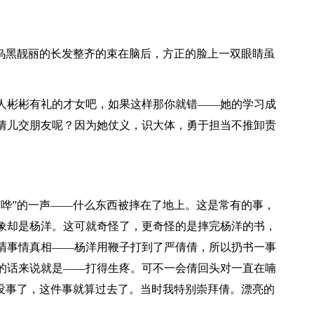
头乌黑靓丽的长发整齐的束在脑后，方正的脸上一双眼睛虽
人彬彬有礼的才女吧，如果这样那你就错——她的学习成
倩儿交朋友呢？因为她仗义，识大体，勇于担当不推卸责
“哗”的一声——什么东西被摔在了地上。这是常有的事，
象却是杨洋。这可就奇怪了，更奇怪的是摔完杨洋的书，
清事情真相——杨洋用鞭子打到了严倩倩，所以扔书一事
的话来说就是——打得生疼。可不一会倩回头对一直在喃
她没事了，这件事就算过去了。当时我特别崇拜倩。漂亮的
。