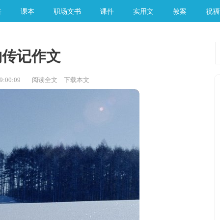
告
课本
职场文书
课件
实用文
教案
祝福
物传记作文
:00:09
阅读全文
下载本文