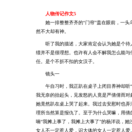
人物传记作文5
她一排整整齐齐的“门帘”盖在眼前，一
然不大却有神。
听了我的描述，大家肯定会认为她是个待
绩并不是很理想。也许有人会不解我怎么能与
任。是个不折不扣的女汉子。
镜头一
午自习时，我正趴在桌子上闭目养神却听
我无奈的抬起头，见发怒的人竟是严倩倩而对
她竟然趴在桌上哭了起来。我过去安慰时也弄
理所当然算是报仇了。至于为什么哭嘛，用倩
喃“我摊上事了，我摊上大事了”的杨洋说，
女人不一定惹人爱，识大体的女人一定惹人爱