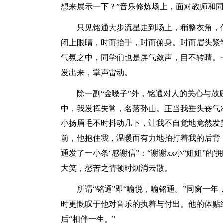
想来展示一下？”音乐修炼场上，面对教师和同
只见铭通大步流星走到场上，稍整衣角，
闭上眼睛，时而抬手，时而俯身。时而眉头紧
气氛之中，同学们也是屏气敛声，目不转睛。
发出来，掌声雷动。
除一副“金嗓子”外，铭通对人的关心与
中，我发挥失常，名落孙山。正当我垂头丧气
小扬眉毛不时抖动几下，让我不自觉地竟然发
前，他抱住我，温暖而有力地拍打着我的后背
通发了一小条“感谢信”：“谢谢xx小“姐姐”的
大笑，愁苦之情顿时烟消云散。
所谓“铭通”即“喻悦，喻铭通。”同窗一
时更慨叹于他对音乐的执着与付出。他的体贴
后“相伴一生。”