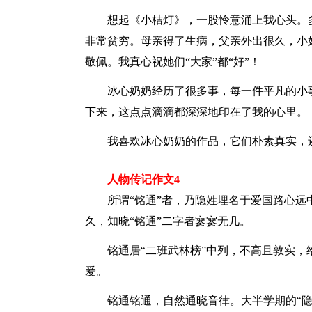
想起《小桔灯》，一股怜意涌上我心头。
非常贫穷。母亲得了生病，父亲外出很久，小
敬佩。我真心祝她们“大家”都“好”！
冰心奶奶经历了很多事，每一件平凡的小
下来，这点点滴滴都深深地印在了我的心里。
我喜欢冰心奶奶的作品，它们朴素真实，
人物传记作文4
所谓“铭通”者，乃隐姓埋名于爱国路心
久，知晓“铭通”二字者寥寥无几。
铭通居“二班武林榜”中列，不高且敦实
爱。
铭通铭通，自然通晓音律。大半学期的“隐