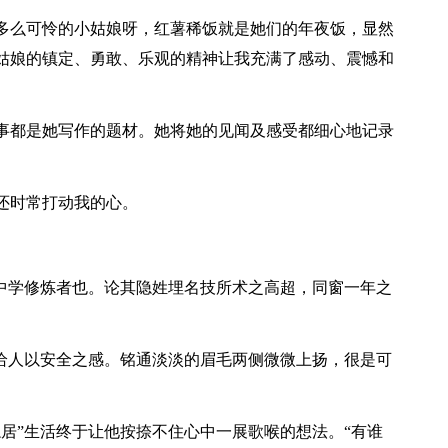
多么可怜的小姑娘呀，红薯稀饭就是她们的年夜饭，显然
姑娘的镇定、勇敢、乐观的精神让我充满了感动、震憾和
事都是她写作的题材。她将她的见闻及感受都细心地记录
还时常打动我的心。
远中学修炼者也。论其隐姓埋名技所术之高超，同窗一年之
，给人以安全之感。铭通淡淡的眉毛两侧微微上扬，很是可
居”生活终于让他按捺不住心中一展歌喉的想法。“有谁