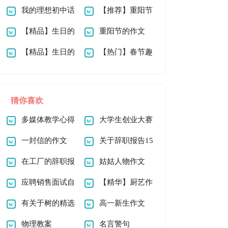
文
我的理想初中话
事作文100字锦集7
【推荐】重阳节
题作文
【精品】生日的
篇
的作文100字3篇
重阳节的作文
作文100字合集8篇
【精品】生日的
100字合集10篇
【热门】春节趣
作文1000字锦集9篇
事作文200字锦集九
篇
猜你喜欢
多媒体教学心得
大学生创业大赛
体会
一封信的作文
策划书(15篇)
关于辞职报告15
【精】
在工厂的辞职报
篇
姑姑人物作文
告(15篇)
应聘销售面试自
【精华】厨艺作
我介绍
有关于树的精选
文300字4篇
高一新生作文
作文
物理教案
名言警句