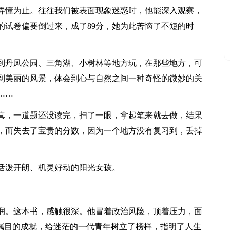
弄懂为止。往往我们被表面现象迷惑时，他能深入观察，
的试卷偏要倒过来，成了89分，她为此苦恼了不短的时
到丹凤公园、三角湖、小树林等地方玩，在那些地方，可
到美丽的风景，体会到心与自然之间一种奇怪的微妙的关
……
真，一道题还没读完，扫了一眼，拿起笔来就去做，结果
，而失去了宝贵的分数，因为一个地方没有复习到，丢掉
活泼开朗、机灵好动的阳光女孩。
润。这本书，感触很深。他冒着政治风险，顶着压力，面
人瞩目的成就，给迷茫的一代青年树立了榜样，指明了人生