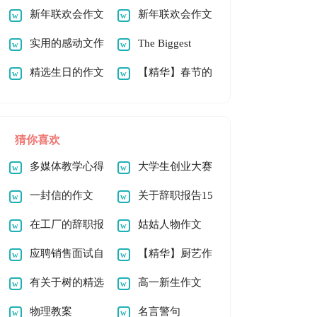
文800字4篇
新年联欢会作文
欢会作文800字4篇
新年联欢会作文
800字三篇
实用的感动文作
800字4篇
The Biggest
文800字10篇
精选生日的作文
Festival 最大的节日
【精华】春节的
100字3篇
英语作文
作文1000字十篇
猜你喜欢
多媒体教学心得
大学生创业大赛
体会
一封信的作文
策划书(15篇)
关于辞职报告15
【精】
在工厂的辞职报
篇
姑姑人物作文
告(15篇)
应聘销售面试自
【精华】厨艺作
我介绍
有关于树的精选
文300字4篇
高一新生作文
作文
物理教案
名言警句