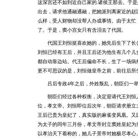
这深宫还不如到近自己家的.诸侯王那去。于
出去，请求他通融通融，把她派到离家近的赵
么样，受人财物却没帮人办成事情。由于太忙
了。于是，窦小宫女只有含泪去了代国。
代国王刘恒挺喜欢她的，她先后生下了长
刘恒已经有王后，并且王后还为他生有几个儿
都自动靠边站。代王后偏命不长，生了一场病
更不可思议的是，刘恒做皇帝之前，前往后所
吕后专政4年之后，外姓叛乱，朝臣们一
朝臣们经过各种权衡，决定迎请代王刘恒
位，孝文帝。刘恒即位后次年，朝臣请求册立
王后已贵为皇妃了，真实版的麻雀变凤凰。又
为太子的同年三月份，孝文帝封立窦姓皇妃为
以孝治天下着称的，她儿子景帝对她极尽孝心