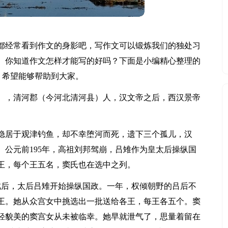
都经常看到作文的身影吧，写作文可以锻炼我们的独处习
。你知道作文怎样才能写的好吗？下面是小编精心整理的
，希望能够帮助到大家。
35），清河郡（今河北清河县）人，汉文帝之后，西汉景帝
隐居于观津钓鱼，却不幸堕河而死，遗下三个孤儿，汉
公元前195年，高祖刘邦驾崩，吕雉作为皇太后操纵国
王，每个王五名，窦氏也在选中之列。
此后，太后吕雉开始操纵国政。一年，权倾朝野的吕后不
王。她从众宫女中挑选出一批送给各王，每王各五个。窦
轻貌美的窦宫女从未被临幸。她早就泄气了，思量着留在