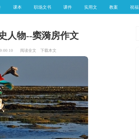
告
课本
职场文书
课件
实用文
教案
祝福
史人物--窦漪房作文
:00:10
阅读全文
下载本文