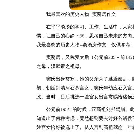
我最喜欢的历史人物--窦漪房作文
在平平淡淡的学习、工作、生活中，大家
惯，让自己的心静下来，思考自己未来的方向
我最喜欢的历史人物--窦漪房作文，仅供参考
窦漪房，又称窦太后（公元前205－前1
之母，汉武帝之祖母。
窦氏出身贫寒，她的父亲为了逃避秦乱，
初，朝廷到清河召募宫女，窦氏年幼应召入宫。
政。当时，吕后挑选一些宫女出宫赏赐给诸侯
公元前195年的时候，汉高祖刘邦驾崩。
知道出于何种考虑，竟然想到要去讨好各诸侯
姓宫女恰好被选上了。从入宫到高祖驾崩，年