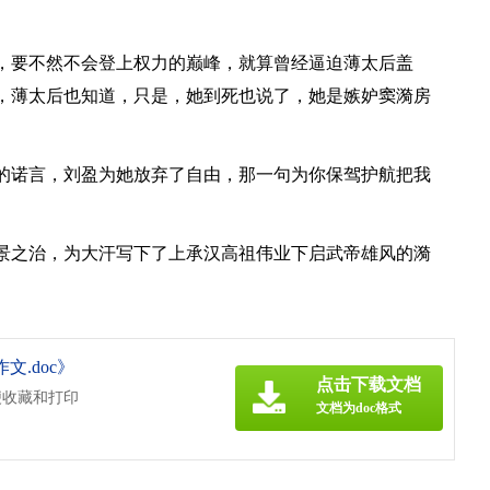
，要不然不会登上权力的巅峰，就算曾经逼迫薄太后盖
，薄太后也知道，只是，她到死也说了，她是嫉妒窦漪房
的诺言，刘盈为她放弃了自由，那一句为你保驾护航把我
景之治，为大汗写下了上承汉高祖伟业下启武帝雄风的漪
文.doc》
点击下载文档
便收藏和打印
文档为doc格式