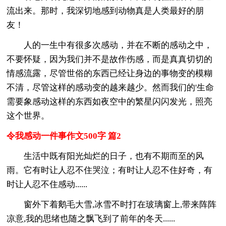
流出来。那时，我深切地感到动物真是人类最好的朋
友！
人的一生中有很多次感动，并在不断的感动之中，
不要怀疑，因为我们并不是故作伤感，而是真真切切的
情感流露，尽管世俗的东西已经让身边的事物变的模糊
不清，尽管这样的感动变的越来越少。然而我们的'生命
需要象感动这样的东西如夜空中的繁星闪闪发光，照亮
这个世界。
令我感动一件事作文500字 篇2
生活中既有阳光灿烂的日子，也有不期而至的风
雨。它有时让人忍不住哭泣；有时让人忍不住好奇，有
时让人忍不住感动......
窗外下着鹅毛大雪,冰雪不时打在玻璃窗上,带来阵阵
凉意,我的思绪也随之飘飞到了前年的冬天......