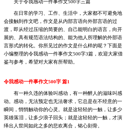
关于令我感动一件事作文500字三篇
在日常的学习、工作、生活中，大家都不可避免地
会接触到作文吧，作文是从内部言语向外部言语的过
渡，即从经过压缩的简要的、自己能明白的语言，向开
展的、具有规范语法结构的、能为他人所理解的外部语
言形式的转化。你所见过的作文是什么样的呢？下面是
小编整理的令我感动一件事作文500字3篇，欢迎大家借
鉴与参考，希望对大家有所帮助。
令我感动一件事作文500字 篇1
有一种久违的体验叫感动，有一种醉人的滋味叫感
动。感动，无法预定也无法奢求，它总是在不经意的一
瞬间，悄悄触动你的心灵。就是这轻轻的一触，让多少
英雄落泪，让多少浪子回头；就是这轻轻的一触，才演
绎出人世间如此之多的悲欢离合，铭心刻骨。