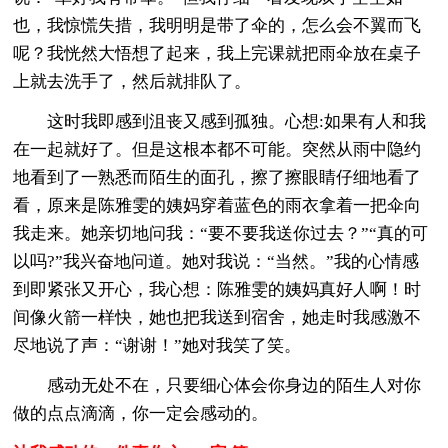
也，我惊慌失措，我明明是带了伞的，怎么会不翼而飞
呢？我恍然大悟想了起来，我上完课就把雨伞放在桌子
上就去洗手了，然后就排队了。
这时我即感到沮丧又感到孤独。心想:如果有人和我
在一起就好了。但是这根本都不可能。突然从雨中隐约
地看到了一熟悉而陌生的面孔，擦了擦眼睛仔细地看了
看，原来是陈雅雯的姨妈穿着蓝色的雨衣拿着一把伞向
我走来。她亲切地问我：“要不要我送你过去？”“真的可
以吗?”我兴奋地问道。她对我说：“当然。”我的心情感
到即紧张又开心，我心想：陈雅雯的姨妈真好人啊！时
间像火箭一样快，她也把我送到宿舍，她走时我感激不
尽地说了声：“谢谢！”她对我笑了笑。
感动无处不在，只要细心体会你身边的陌生人对你
做的点点滴滴，你一定会感动的。