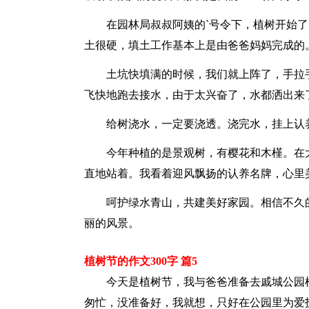
在园林局叔叔阿姨的`号令下，植树开始
土很硬，填土工作基本上是由爸爸妈妈完成的
土坑快填满的时候，我们就上阵了，手拉
飞快地跑去接水，由于太兴奋了，水都洒出来
给树浇水，一定要浇透。浇完水，挂上认
今年种植的是景观树，有樱花和木槿。在
直地站着。我看着迎风飘扬的认养名牌，心里
呵护绿水青山，共建美好家园。相信不久
丽的风景。
植树节的作文300字 篇5
今天是植树节，我与爸爸准备去戚城公园
匆忙，没准备好，我就想，只好在公园里为爱