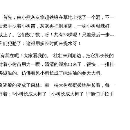
。首先，由小熊灰灰拿起铁锹在草地上挖了一个洞，不一
后双手扶着小树苗，灰灰再把洞填满，一株小树就栽好
上了。它们数了数，呀！共有53棵呢！只差最后一步---
它们犯愁了：这得用多长时间来提水呀！
，有我在呢！大家看我的。”壮壮来到湖边，把它那长长的
对着小树苗用力一喷，清清的湖水出来了，很快，一排排
美滋滋的。仿佛看见小树长成了绿油油的参天大树。
奇迹般的变成了森林。每一棵大树都挺拨地生长着，每一
呼着：“小树长成大树了！小树长成大树了！”他们手拉手