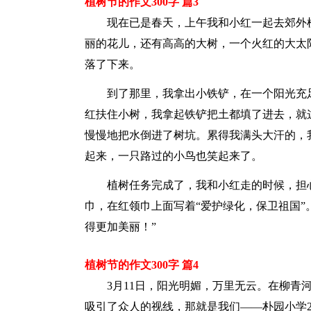
植树节的作文300字 篇3
现在已是春天，上午我和小红一起去郊外
丽的花儿，还有高高的大树，一个火红的大太
落了下来。
到了那里，我拿出小铁铲，在一个阳光充
红扶住小树，我拿起铁铲把土都填了进去，就
慢慢地把水倒进了树坑。累得我满头大汗的，
起来，一只路过的小鸟也笑起来了。
植树任务完成了，我和小红走的时候，担
巾，在红领巾上面写着“爱护绿化，保卫祖国”
得更加美丽！”
植树节的作文300字 篇4
3月11日，阳光明媚，万里无云。在柳青
吸引了众人的视线，那就是我们——朴园小学2