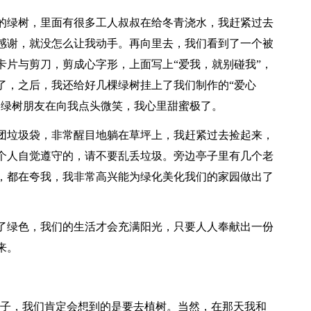
的绿树，里面有很多工人叔叔在给冬青浇水，我赶紧过去
感谢，就没怎么让我动手。再向里去，我们看到了一个被
卡片与剪刀，剪成心字形，上面写上“爱我，就别碰我”，
了，之后，我还给好几棵绿树挂上了我们制作的“爱心
的绿树朋友在向我点头微笑，我心里甜蜜极了。
团垃圾袋，非常醒目地躺在草坪上，我赶紧过去捡起来，
个人自觉遵守的，请不要乱丢垃圾。旁边亭子里有几个老
，都在夸我，我非常高兴能为绿化美化我们的家园做出了
了绿色，我们的生活才会充满阳光，只要人人奉献出一份
来。
个日子，我们肯定会想到的是要去植树。当然，在那天我和