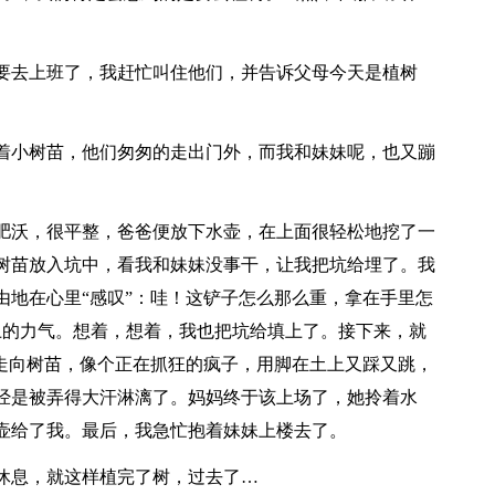
要去上班了，我赶忙叫住他们，并告诉父母今天是植树
着小树苗，他们匆匆的走出门外，而我和妹妹呢，也又蹦
肥沃，很平整，爸爸便放下水壶，在上面很轻松地挖了一
树苗放入坑中，看我和妹妹没事干，让我把坑给埋了。我
由地在心里“感叹”：哇！这铲子怎么那么重，拿在手里怎
上的力气。想着，想着，我也把坑给填上了。接下来，就
妹走向树苗，像个正在抓狂的疯子，用脚在土上又踩又跳，
经是被弄得大汗淋漓了。妈妈终于该上场了，她拎着水
壶给了我。最后，我急忙抱着妹妹上楼去了。
休息，就这样植完了树，过去了…