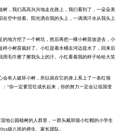
植树，我们高高兴兴地走在路上，我们看到了，一朵朵美
阳在空中挂着。阳光洒在我的头上，一滴滴汗水从我头上
足的地方挖了一个树坑，然后再把一棵小树苗放进去，小
这样小树苗栽好了。小红提着水桶去河边提水了，回来后
我用毛巾擦了擦我头上的汗。小红看着我的样子哈哈大笑
心会有人破坏小树，所以就在它的身上系上了一条红领
。：“你一定要茁壮成长起来，你的努力一定会让祖国变
河湿地公园植树的人群里，一群头戴班级小红帽的小学生
0xx级八班的师生、家长团队。