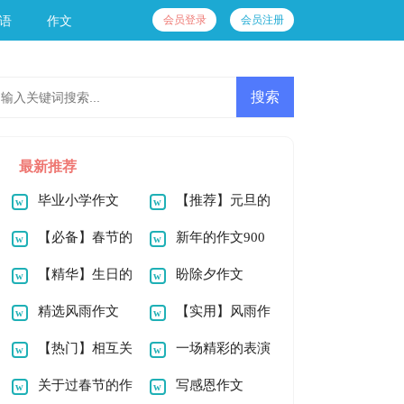
会员登录
会员注册
语
作文
最新推荐
毕业小学作文
【推荐】元旦的
900字锦集七篇
【必备】春节的
作文900字三篇
新年的作文900
作文1000字合集六
【精华】生日的
字8篇
盼除夕作文
篇
作文1000字九篇
精选风雨作文
【实用】风雨作
900字7篇
【热门】相互关
文900字6篇
一场精彩的表演
爱的作文400字三篇
关于过春节的作
优秀作文400字
写感恩作文