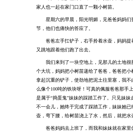
家人也一起在家门口直了一颗小树苗。
星期六的早晨，阳光明媚，见爸爸妈妈们
节，他们也痛快的答应了。
爸爸左手扛铲子，右手拎着水壶，妈妈提
又跳地跟着他们跑了出去。
我们来到了一块空地上，见那儿的土地很
个大坑，妈妈把小树苗递给了爸爸，爸爸把小
拿起沉重的铲子，使劲地把泥土往里塞，我不
么像个100吨的铁块呀！可真的佩服爸爸那手
是属于“捣蛋鬼”妹妹的踩踏工作了。只见妹
不一会儿，她终于完成了踩踏工作，妹妹她已
壶，弯下腰，给树苗浇上了水，然后，就把水
爸爸妈妈去上班了，而我和妹妹就在家里