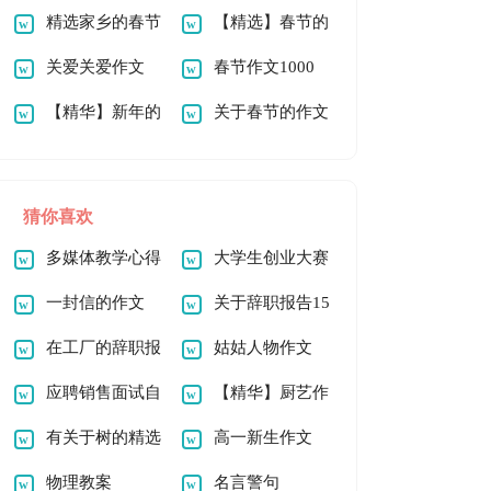
文1000字七篇
精选家乡的春节
1000字合集八篇
【精选】春节的
作文1000字4篇
关爱关爱作文
作文1000字合集10
春节作文1000
1000字六篇
【精华】新年的
篇
字（精选12篇）
关于春节的作文
作文900字合集九篇
900字四篇
猜你喜欢
多媒体教学心得
大学生创业大赛
体会
一封信的作文
策划书(15篇)
关于辞职报告15
【精】
在工厂的辞职报
篇
姑姑人物作文
告(15篇)
应聘销售面试自
【精华】厨艺作
我介绍
有关于树的精选
文300字4篇
高一新生作文
作文
物理教案
名言警句