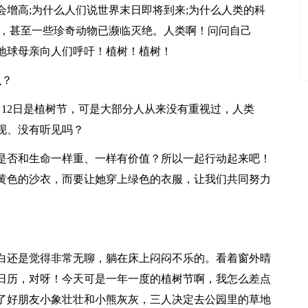
增高;为什么人们说世界末日即将到来;为什么人类的科
少，甚至一些珍奇动物已濒临灭绝。人类啊！问问自己
地球母亲向人们呼吁！植树！植树！
么？
12日是植树节，可是大部分人从来没有重视过，人类
现、没有听见吗？
是否和生命一样重、一样有价值？所以一起行动起来吧！
黄色的沙衣，而要让她穿上绿色的衣服，让我们共同努力
白还是觉得非常无聊，躺在床上闷闷不乐的。看着窗外晴
日历，对呀！今天可是一年一度的植树节啊，我怎么差点
了好朋友小象壮壮和小熊灰灰，三人决定去公园里的草地