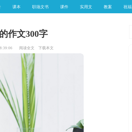
告
课本
职场文书
课件
实用文
教案
祝福
的作文300字
:39:06
阅读全文
下载本文