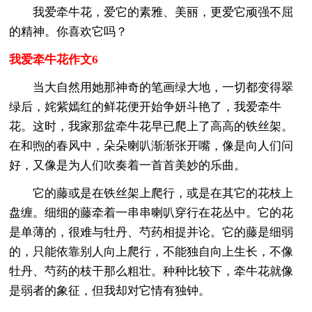
我爱牵牛花，爱它的素雅、美丽，更爱它顽强不屈
的精神。你喜欢它吗？
我爱牵牛花作文6
当大自然用她那神奇的笔画绿大地，一切都变得翠
绿后，姹紫嫣红的鲜花便开始争妍斗艳了，我爱牵牛
花。这时，我家那盆牵牛花早已爬上了高高的铁丝架。
在和煦的春风中，朵朵喇叭渐渐张开嘴，像是向人们问
好，又像是为人们吹奏着一首首美妙的乐曲。
它的藤或是在铁丝架上爬行，或是在其它的花枝上
盘缠。细细的藤牵着一串串喇叭穿行在花丛中。它的花
是单薄的，很难与牡丹、芍药相提并论。它的藤是细弱
的，只能依靠别人向上爬行，不能独自向上生长，不像
牡丹、芍药的枝干那么粗壮。种种比较下，牵牛花就像
是弱者的象征，但我却对它情有独钟。