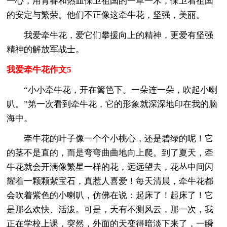
一心，用青春和热血保卫祖国的一草一木，保卫着祖国
的安定与繁荣。他们不正像这牵牛花，坚强，美丽。
我爱牵牛花，爱它们攀援向上的精神，更爱有坚强
精神的解放军战士。
我爱牵牛花作文5
“小小牵牛花，开在篱笆下。一朵连一朵，吹起小喇
叭。”第一次看到牵牛花，它的形象就深深地印在我的脑
海中。
牵牛花的叶子像一个个小桃心，还是碧绿的呢！它
的茎不是直的，而是弯弯曲曲地向上爬。到了夏天，牵
牛花就会开满像繁星一样的花，远远望去，花丛中间闪
耀着一颗颗紫宝石，真惹人喜爱！每天清晨，牵牛花都
会吹着紫色的小喇叭，仿佛在说：起床了！起床了！它
是那么欢快、活泼。可是，天有不测风云，那一次，我
正在学校上课，突然，外面的天变得暗淡下来了，一瞬