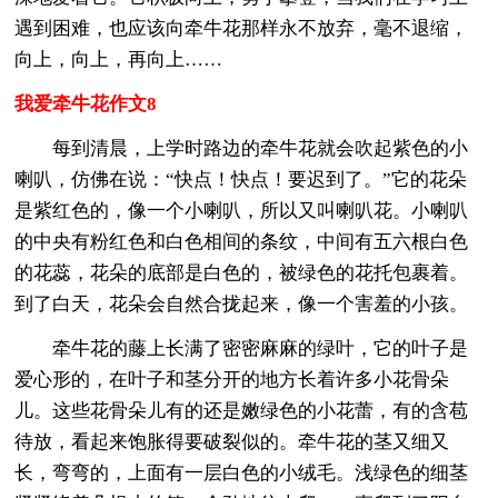
遇到困难，也应该向牵牛花那样永不放弃，毫不退缩，
向上，向上，再向上……
我爱牵牛花作文8
每到清晨，上学时路边的牵牛花就会吹起紫色的小
喇叭，仿佛在说：“快点！快点！要迟到了。”它的花朵
是紫红色的，像一个小喇叭，所以又叫喇叭花。小喇叭
的中央有粉红色和白色相间的条纹，中间有五六根白色
的花蕊，花朵的底部是白色的，被绿色的花托包裹着。
到了白天，花朵会自然合拢起来，像一个害羞的小孩。
牵牛花的藤上长满了密密麻麻的绿叶，它的叶子是
爱心形的，在叶子和茎分开的地方长着许多小花骨朵
儿。这些花骨朵儿有的还是嫩绿色的小花蕾，有的含苞
待放，看起来饱胀得要破裂似的。牵牛花的茎又细又
长，弯弯的，上面有一层白色的小绒毛。浅绿色的细茎