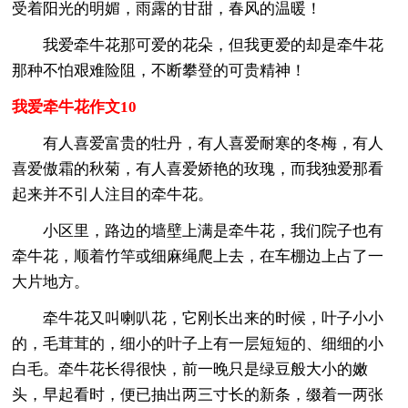
受着阳光的明媚，雨露的甘甜，春风的温暖！
我爱牵牛花那可爱的花朵，但我更爱的却是牵牛花
那种不怕艰难险阻，不断攀登的可贵精神！
我爱牵牛花作文10
有人喜爱富贵的牡丹，有人喜爱耐寒的冬梅，有人
喜爱傲霜的秋菊，有人喜爱娇艳的玫瑰，而我独爱那看
起来并不引人注目的牵牛花。
小区里，路边的墙壁上满是牵牛花，我们院子也有
牵牛花，顺着竹竿或细麻绳爬上去，在车棚边上占了一
大片地方。
牵牛花又叫喇叭花，它刚长出来的时候，叶子小小
的，毛茸茸的，细小的叶子上有一层短短的、细细的小
白毛。牵牛花长得很快，前一晚只是绿豆般大小的嫩
头，早起看时，便已抽出两三寸长的新条，缀着一两张