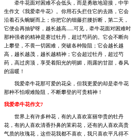
牵牛花面对困难不会低头，而是勇敢地迎接，中学
生作文《我爱牵牛花》。你用石头拦住它的去路，它会
沿着石头蜿蜒而上；你把它的细藤拦腰折断，第二天，
它便会再抽驴呀，越长越高......可见，牵牛花面对困难时
那种强者的精神是赛过牡丹，超过芍药的。它会不断向
上攀登，不畏一切困难，突破各种险阻；它会越长越
高，越长越茂，越长越精神；它会超过牡丹，超过芍
药，高过房顶，享受着阳光的明媚，雨露的甘甜，春风
的温暖！
我爱牵牛花那可爱的花朵，但我更爱的却是牵牛花
那种不怕艰难险阻，不断攀登的可贵精神！
我爱牵牛花作文7
世界上有许多种花，有的人喜欢富丽华贵的牡丹
花，有的人喜欢清香扑鼻的茉莉花，还有的人喜欢高贵
气质的玫瑰花，这些花我都不喜欢，我只喜欢平凡得不