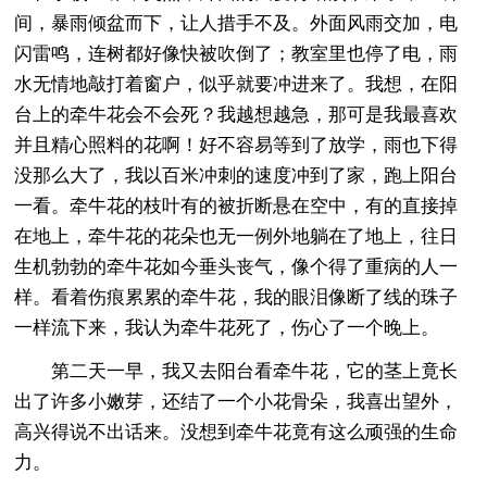
间，暴雨倾盆而下，让人措手不及。外面风雨交加，电
闪雷鸣，连树都好像快被吹倒了；教室里也停了电，雨
水无情地敲打着窗户，似乎就要冲进来了。我想，在阳
台上的牵牛花会不会死？我越想越急，那可是我最喜欢
并且精心照料的花啊！好不容易等到了放学，雨也下得
没那么大了，我以百米冲刺的速度冲到了家，跑上阳台
一看。牵牛花的枝叶有的被折断悬在空中，有的直接掉
在地上，牵牛花的花朵也无一例外地躺在了地上，往日
生机勃勃的牵牛花如今垂头丧气，像个得了重病的人一
样。看着伤痕累累的牵牛花，我的眼泪像断了线的珠子
一样流下来，我认为牵牛花死了，伤心了一个晚上。
第二天一早，我又去阳台看牵牛花，它的茎上竟长
出了许多小嫩芽，还结了一个小花骨朵，我喜出望外，
高兴得说不出话来。没想到牵牛花竟有这么顽强的生命
力。