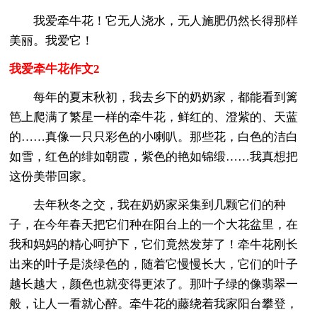
我爱牵牛花！它无人浇水，无人施肥仍然长得那样
美丽。我爱它！
我爱牵牛花作文2
每年的夏末秋初，我去乡下的奶奶家，都能看到篱
笆上爬满了繁星一样的牵牛花，鲜红的、澄紫的、天蓝
的……真像一只只彩色的小喇叭。那些花，白色的洁白
如雪，红色的绯如朝霞，紫色的艳如锦缎……我真想把
这份美带回家。
去年秋冬之交，我在奶奶家采集到几颗它们的种
子，在今年春天把它们种在阳台上的一个大花盆里，在
我和妈妈的精心呵护下，它们竟然发芽了！牵牛花刚长
出来的叶子是淡绿色的，随着它慢慢长大，它们的叶子
越长越大，颜色也就变得更浓了。那叶子绿的像翡翠一
般，让人一看就心醉。牵牛花的藤绕着我家阳台攀登，