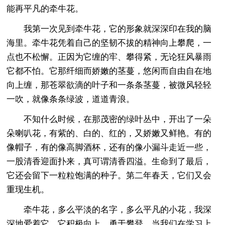
能再平凡的牵牛花。
我第一次见到牵牛花，它的形象就深深印在我的脑
海里。牵牛花凭着自己的坚韧不拔的精神向上攀爬，一
点也不松懈。正因为它缠的牢、攀得紧，无论狂风暴雨
它都不怕。它那纤细而娇嫩的茎蔓，悠闲而自由自在地
向上缠，那苍翠欲滴的叶子和一条条茎蔓，被微风轻轻
一吹，就像条条绿波，道道青浪。
不知什么时候，在那茂密的绿叶丛中，开出了一朵
朵喇叭花，有紫的、白的、红的，又娇嫩又鲜艳。有的
像帽子，有的像高脚酒杯，还有的像小漏斗走近一些，
一股清香迎面扑来，真可谓清香四溢。生命到了最后，
它还会留下一粒粒饱满的种子。第二年春天，它们又会
重现生机。
牵牛花，多么平淡的名字，多么平凡的小花，我深
深地爱着它。它积极向上，勇于攀登，当我们在学习上