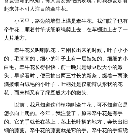
喜爱傲霜的秋菊，有人喜爱娇艳的玫瑰，而我独爱那看
起来并不引人注目的牵牛花。
小区里，路边的墙壁上满是牵牛花。我们院子也有
牵牛花，顺着竹竿或细麻绳爬上去，在车棚边上占了一
大片地方。
牵牛花又叫喇叭花，它刚长出来的时候，叶子小小
的，毛茸茸的，细小的叶子上有一层短短的、细细的小
白毛。牵牛花长得很快，前一晚只是绿豆般大小的嫩
头，早起看时，便已抽出两三寸长的新条，缀着一两张
满披细白绒毛的小叶子，叶柄处是仅能辩认形状的花
苞，而末梢又有了绿豆般大小的嫩头。
以前，我只知道这种植物叫牵牛花，可不知道它是
怎么向上爬的。今年，我注意了，原来牵牛花是有手
的。它的手就长在茎上，茎上长叶柄的地方，会长出细
细的藤蔓。牵牛花的藤蔓就是它的手。牵牛花的手缠绕