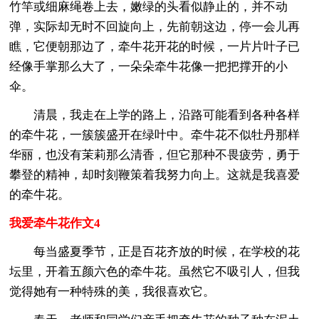
竹竿或细麻绳卷上去，嫩绿的头看似静止的，并不动
弹，实际却无时不回旋向上，先前朝这边，停一会儿再
瞧，它便朝那边了，牵牛花开花的时候，一片片叶子已
经像手掌那么大了，一朵朵牵牛花像一把把撑开的小
伞。
清晨，我走在上学的路上，沿路可能看到各种各样
的牵牛花，一簇簇盛开在绿叶中。牵牛花不似牡丹那样
华丽，也没有茉莉那么清香，但它那种不畏疲劳，勇于
攀登的精神，却时刻鞭策着我努力向上。这就是我喜爱
的牵牛花。
我爱牵牛花作文4
每当盛夏季节，正是百花齐放的时候，在学校的花
坛里，开着五颜六色的牵牛花。虽然它不吸引人，但我
觉得她有一种特殊的美，我很喜欢它。