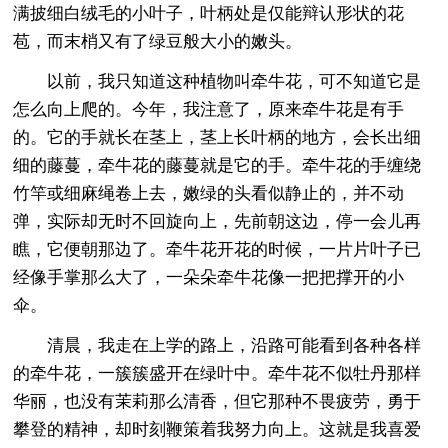
满披细白绒毛的小叶子，叶柄处是仅能辩认形状的花
苞，而末梢又有了绿豆般大小的嫩头。
以前，我只知道这种植物叫牵牛花，可不知道它是
怎么向上爬的。今年，我注意了，原来牵牛花是有手
的。它的手就长在茎上，茎上长叶柄的地方，会长出细
细的藤蔓，牵牛花的藤蔓就是它的手。牵牛花的手缠绕
竹竿或细麻绳卷上去，嫩绿的头看似静止的，并不动
弹，实际却无时不回旋向上，先前朝这边，停一会儿再
瞧，它便朝那边了。牵牛花开花的时候，一片片叶子已
经像手掌那么大了，一朵朵牵牛花像一把把撑开的小
伞。
清晨，我走在上学的路上，沿路可能看到各种各样
的牵牛花，一簇簇盛开在绿叶中。牵牛花不似牡丹那样
华丽，也没有茉莉那么清香，但它那种不畏疲劳，勇于
攀登的精神，却时刻鞭策着我努力向上。这就是我喜爱