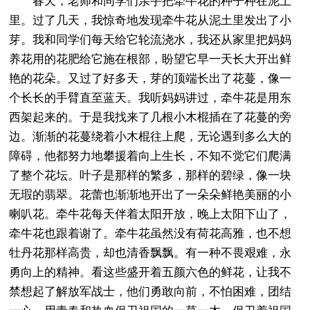
春天，老师和同学们亲手把牵牛花的种子种在泥土
里。过了几天，我惊奇地发现牵牛花从泥土里发出了小
芽。我和同学们每天给它轮流浇水，我还从家里把妈妈
养花用的花肥给它施在根部，盼望它早一天长大开出鲜
艳的花朵。又过了好多天，芽的顶端长出了花蔓，像一
个长长的手臂直至蓝天。我听妈妈讲过，牵牛花是用东
西架起来的。于是我找来了几根小木棍插在了花蔓的旁
边。渐渐的花蔓绕着小木棍往上爬，无论遇到多么大的
障碍，他都努力地攀援着向上生长，不知不觉它们爬满
了整个花坛。叶子是那样的繁多，那样的碧绿，像一块
无瑕的翡翠。花蕾也渐渐地开出了一朵朵鲜艳美丽的小
喇叭花。牵牛花每天伴着太阳开放，晚上太阳下山了，
牵牛花也跟着谢了。牵牛花虽然没有荷花高雅，也不想
牡丹花那样高贵，却也清香飘飘。有一种不畏艰难，永
勇向上的精神。看这些盛开着五颜六色的鲜花，让我不
禁想起了解放军战士，他们勇敢向前，不怕困难，团结