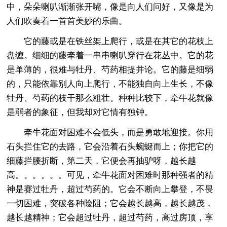
中，朵朵喇叭渐渐张开嘴，像是向人们问好，又像是为
人们吹奏着一首首美妙的乐曲。
它的藤或是在铁丝架上爬行，或是在其它的花枝上
盘缠。细细的藤牵着一串串喇叭穿行在花丛中。它的花
是单薄的，很难与牡丹、芍药相提并论。它的藤是细弱
的，只能依靠别人向上爬行，不能独自向上生长，不像
牡丹、芍药的枝干那么粗壮。种种比较下，牵牛花就像
是弱者的象征，但我却对它情有独钟。
牵牛花面对困难不会低头，而是勇敢地迎接。你用
石头拦住它的去路，它会沿着石头蜿蜒而上；你把它的
细藤拦腰折断，第二天，它便会再抽驴呀，越长越
高。。。。。。可见，牵牛花面对困难时那种强者的精
神是赛过牡丹，超过芍药的。它会不断向上攀登，不畏
一切困难，突破各种险阻；它会越长越高，越长越茂，
越长越精神；它会超过牡丹，超过芍药，高过房顶，享