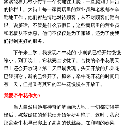
紧紧绕着几根小竹竿一个劲地往上爬，一直爬到了阳台
的护栏上。大街上每一家商店里的营业员和老板都在辛
勤地工作，他们都热情地对待顾客，从不对顾客们翻白
眼、说脏话。不管是什么节假日，这些商店里的营业员
和老板从不休息。他们不仅仅是为了赚钱，还为了使我
们得到更好的服务。
下午来上学，我发现牵牛花的`小喇叭已经开始慢慢
缩小，到了晚上，它就完全收拢了。合拢的牵牛花明天
早上还会开放吗？第二天早晨发现，头天开放的几朵花
已经凋谢，新的已经开了。原来，牵牛花开花的时间只
有一天，但是又有其它的牵牛花慢慢在开放了。
我爱牵牛花作文9
当大自然用她那神奇的笔画绿大地，一切都变得翠
绿后，姹紫嫣红的鲜花便开始争妍斗艳了。这时，我家
那盆牵牛花早已爬上了高高的铁丝架。在和煦的春风