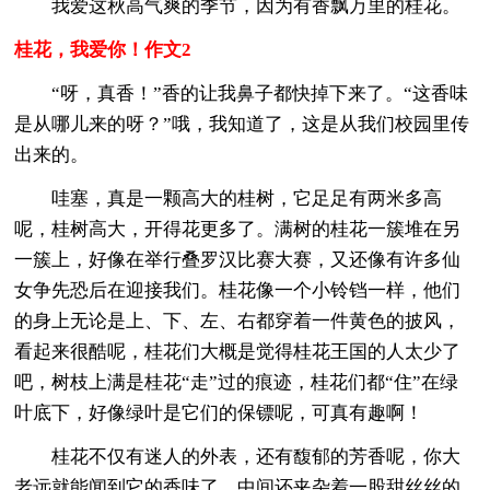
我爱这秋高气爽的季节，因为有香飘万里的桂花。
桂花，我爱你！作文2
“呀，真香！”香的让我鼻子都快掉下来了。“这香味
是从哪儿来的呀？”哦，我知道了，这是从我们校园里传
出来的。
哇塞，真是一颗高大的桂树，它足足有两米多高
呢，桂树高大，开得花更多了。满树的桂花一簇堆在另
一簇上，好像在举行叠罗汉比赛大赛，又还像有许多仙
女争先恐后在迎接我们。桂花像一个小铃铛一样，他们
的身上无论是上、下、左、右都穿着一件黄色的披风，
看起来很酷呢，桂花们大概是觉得桂花王国的人太少了
吧，树枝上满是桂花“走”过的痕迹，桂花们都“住”在绿
叶底下，好像绿叶是它们的保镖呢，可真有趣啊！
桂花不仅有迷人的外表，还有馥郁的芳香呢，你大
老远就能闻到它的香味了。中间还夹杂着一股甜丝丝的